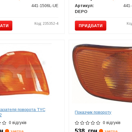
441-1506L-UE
Артикул:
DEPO
Код: 235352-4
Ко
АТИ
ПРИДБАТИ
казателя поворота TYC
Показчик повороту
2
0 відгуків
0 відгуків
рн
538
грн
завтра
завтра