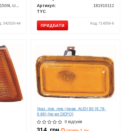
441-1509L-UE-C
Артикул:
181910112
TYC
д: 342020-44
Код: 714356-6
ПРИДБАТИ
Указ. пов. лев.=прав. AUDI 80 (8.78-
9.86) (пр-во DEPO)
0 відгуків
314
грн
термін 3 дн.