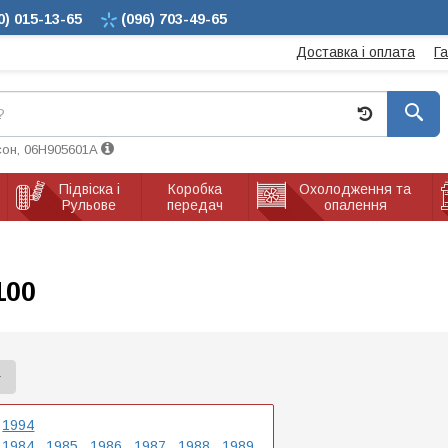
0)
015-13-65
(096)
703-49-65
Доставка і оплата
Г
сон, 06H905601A
Підвіска і
Коробка
Охолодження та
Рульове
передач
опалення
100
1994
1984
1985
1986
1987
1988
1989