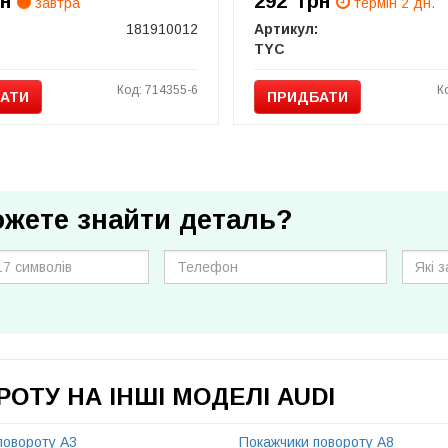
рн
292
грн
завтра
термін 2 дн.
181910012
Артикул:
TYC
Код: 714355-6
К
АТИ
ПРИДБАТИ
ожете знайти деталь?
ОТУ НА ІНШІ МОДЕЛІ AUDI
повороту A3
Покажчики повороту A8