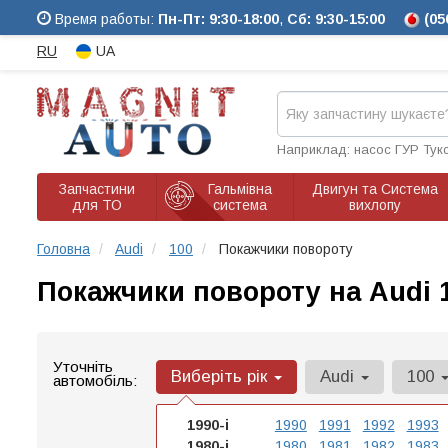
Время работы:
Пн-Пт: 9:30-18:00
,
Сб: 9:30-15:00
(05
RU
UA
Наприклад: насос ГУР Тук
Запчастини
Гальмівна
Двигун та Система
для ТО
система
вихлопу
Головна
Audi
100
Покажчики повороту
Покажчики повороту на Audi 
Уточніть
Виберіть рік
Audi
100
автомобіль:
1990-і
1990
1991
1992
1993
1980-і
1980
1981
1982
1983