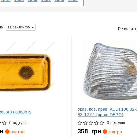
я:
за рейтингом
Результа
Указ. пов. прав. AUDI 100 82-
кового повороту
83-12.91 (пр-во DEPO)
0 відгуків
0 відгуків
рн
358
грн
завтра
завтра