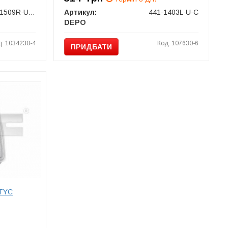
441-1509R-UE-Y
Артикул:
441-1403L-U-C
DEPO
д: 1034230-4
Код: 107630-6
ПРИДБАТИ
 TYC