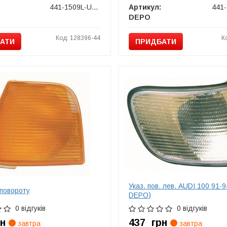
441-1509L-UE-Y
Артикул:
DEPO
Код: 128396-44
К
АТИ
ПРИДБАТИ
Указ. пов. лев. AUDI 100 91-9
 повороту
DEPO)
0 відгуків
0 відгуків
рн
437
грн
завтра
завтра