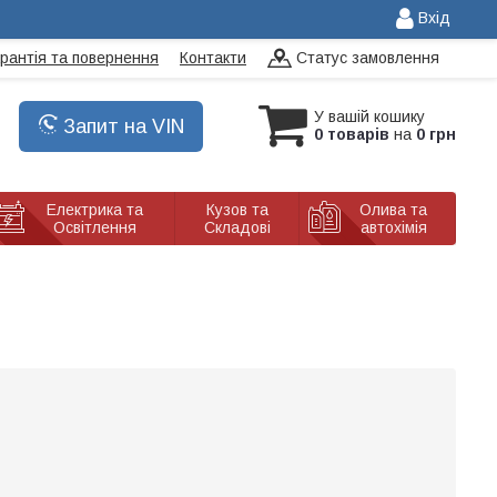
Вхід
арантія та повернення
Контакти
Статус замовлення
У вашій кошику
Запит на VIN
0 товарів
на
0 грн
Електрика та
Кузов та
Олива та
Освітлення
Складові
автохімія