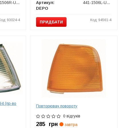
441-1506R-UE-C
Артикул:
441-1506L-UE-C
DEPO
Код: 93024-4
Код: 94561-4
ПРИДБАТИ
94 (пр-во
Повторювач повороту
0 відгуків
285
грн
завтра