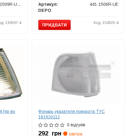
441-1509R-UE-C
Артикул:
441-1506R-UE
DEPO
од: 130597-4
Код: 234925-4
ПРИДБАТИ
4 (пр-во
Фонарь указателя поворота TYC
181910112
0 відгуків
292
грн
завтра