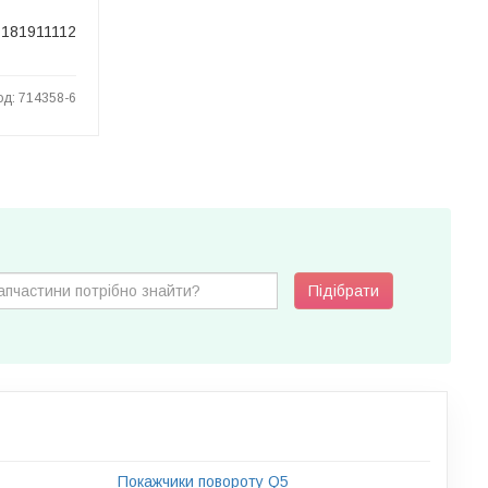
181911112
од: 714358-6
Підібрати
Покажчики повороту Q5