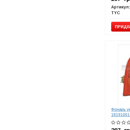
Артикул:
TYC
ПРИДБ
Фонарь у
18191001