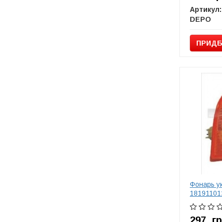
Артикул:
DEPO
ПРИДБ
Фонарь у
18191101
297
г