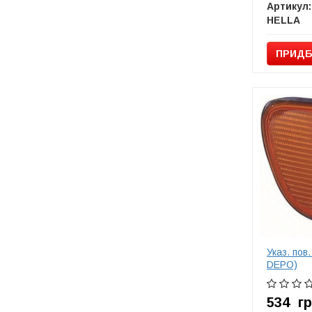
Артикул:
HELLA
ПРИДБ
Указ. пов.
DEPO)
534
г