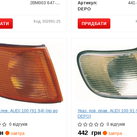
2BM003 647-021
Артикул:
DEPO
Код: 302991-25
АТИ
ПРИДБАТИ
 лев. AUDI 100 (91-94) (пр-во
Указ. пов. прав. AUDI 100 91-
DEPO)
0 відгуків
0 відгуків
рн
442
грн
завтра
завтра