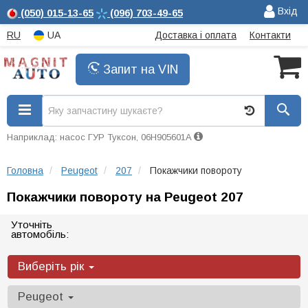
Вхід
(050)
015-13-65
(096)
703-49-65
RU
UA
Доставка і оплата
Контакти
Запит на VIN
Наприклад: насос ГУР Туксон, 06H905601A
Головна
Peugeot
207
Покажчики повороту
Покажчики повороту на Peugeot 207
Уточніть
автомобіль:
Виберіть рік
Peugeot