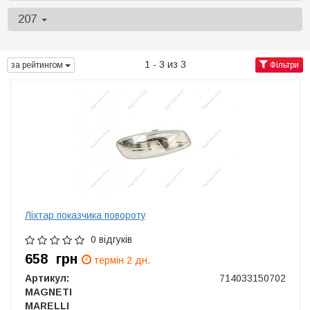
207
1 - 3 из 3
за рейтингом
Фільтри
Ліхтар показчика повороту
0 відгуків
658
грн
термін 2 дн.
Артикул:
714033150702
MAGNETI
MARELLI