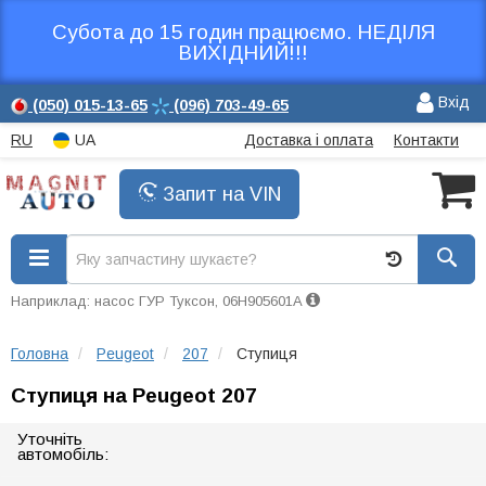
Субота до 15 годин працюємо. НЕДІЛЯ
ВИХІДНИЙ!!!
Вхід
(050)
015-13-65
(096)
703-49-65
RU
UA
Доставка і оплата
Контакти
Запит на VIN
Наприклад: насос ГУР Туксон, 06H905601A
Головна
Peugeot
207
Ступиця
Ступиця на Peugeot 207
Уточніть
автомобіль: