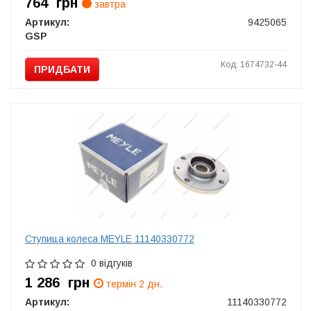
764
грн
завтра
Артикул:
9425065
GSP
Код: 1674732-44
ПРИДБАТИ
Ступица колеса MEYLE 11140330772
0 відгуків
1 286
грн
термін 2 дн.
Артикул:
11140330772