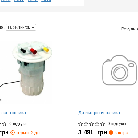
я:
за рейтингом
Результ
апас топлива
Датчик рівня палива
0 відгуків
0 відгуків
грн
3 491
грн
термін 2 дн.
завтра