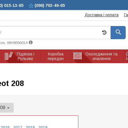
0)
015-13-65
(096)
703-49-65
Доставка і оплата
Г
сон, 06H905601A
Підвіска і
Коробка
Охолодження та
Рульове
передач
опалення
ot 208
208
2016
2017
2018
2019