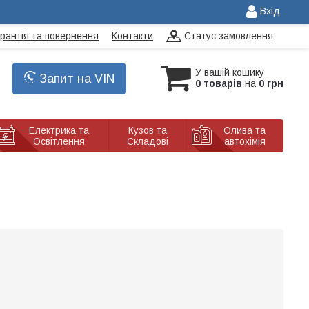
Вхід
арантія та повернення
Контакти
Статус замовлення
У вашій кошику
Запит на VIN
0 товарів
на
0 грн
Електрика та
Кузов та
Олива та
Освітлення
Складові
автохімія