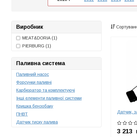
Виробник
Сортуванн
MEAT&DORIA
(1)
PIERBURG
(1)
Паливна система
Паливний насос
Форсунки паливні
Карбюратор та комплектуючі
Інші елементи паливної системи
Кришка бензобаку
Датчик, з
ПНВТ
Датчик тиску палива
3 213