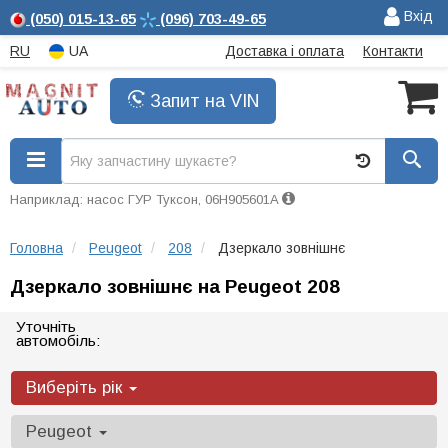
Вхід
(050)
015-13-65
(096)
703-49-65
RU
UA
Доставка і оплата
Контакти
Запит на VIN
Наприклад: насос ГУР Туксон, 06H905601A
Головна
Peugeot
208
Дзеркало зовнішнє
Дзеркало зовнішнє на Peugeot 208
Уточніть
автомобіль:
Виберіть рік
Peugeot