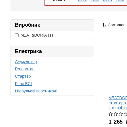
Виробник
Сортуванн
MEAT&DORIA
(1)
Електрика
Акумулятор
Генератор
Стартер
Реле ВСІ
Підрульові перемикачі
MEATDOR
стартера
1.6 HDi 1
Hatchback
11, MINI 
1 265