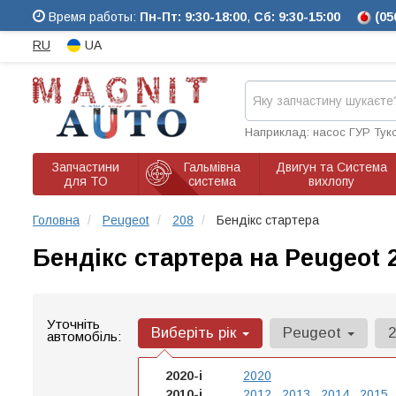
Время работы:
Пн-Пт: 9:30-18:00
,
Сб: 9:30-15:00
(05
RU
UA
Наприклад: насос ГУР Тук
Запчастини
Гальмівна
Двигун та Система
для ТО
система
вихлопу
Головна
Peugeot
208
Бендікс стартера
Бендікс стартера на Peugeot 
Уточніть
Виберіть рік
Peugeot
автомобіль:
2020-і
2020
2010-і
2012
2013
2014
2015