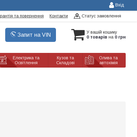
Вхід
арантія та повернення
Контакти
Статус замовлення
У вашій кошику
Запит на VIN
0 товарів
на
0 грн
Електрика та
Кузов та
Олива та
Освітлення
Складові
автохімія