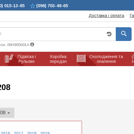
0)
015-13-65
(096)
703-49-65
Доставка і оплата
Г
сон, 06H905601A
Підвіска і
Коробка
Охолодження та
Рульове
передач
опалення
208
208
2016
2017
2018
2019