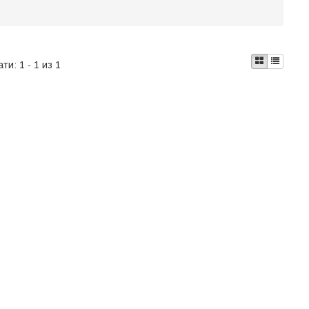
ати:
1 - 1 из 1