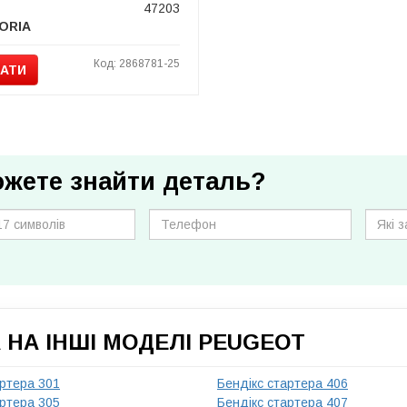
47203
ORIA
Код: 2868781-25
АТИ
ожете знайти деталь?
 НА ІНШІ МОДЕЛІ PEUGEOT
артера 301
Бендікс стартера 406
артера 305
Бендікс стартера 407