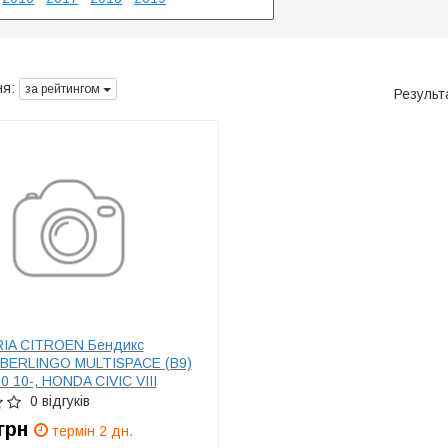
я:
за рейтингом
Результ
IA CITROEN Бендикс
 BERLINGO MULTISPACE (B9)
10 10-, HONDA CIVIC VIII
 (FN, FK) 2.2 CTDi (FK3) 05-
0 відгуків
(R56) One D 09-10
грн
термін 2 дн.