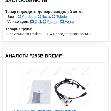
ЗАСТОСОВНІСТЬ
Товар підходить до марок/моделей авто :
-
Seat:
Cordoba
,
Ibiza
,
Toledo
-
Volkswagen:
Golf
,
Passat
,
Vento
Товарна група:
- Електрика та Освітлення
Провода високовольтні
АНАЛОГИ "296B BREMI":
Комплект высоковольтных проводов VW