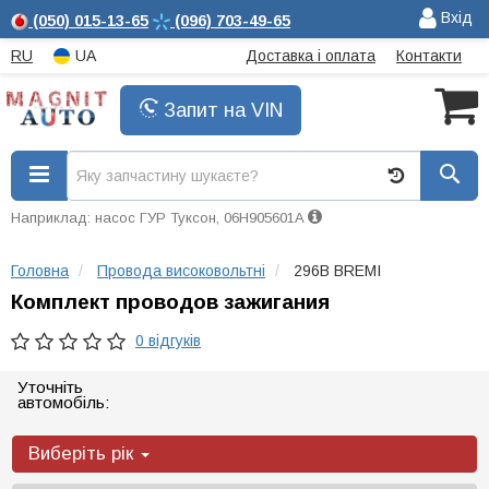
Вхід
(050)
015-13-65
(096)
703-49-65
RU
UA
Доставка і оплата
Контакти
Запит на VIN
Наприклад: насос ГУР Туксон, 06H905601A
Головна
Провода високовольтні
296B BREMI
Комплект проводов зажигания
0 відгуків
Уточніть
автомобіль:
Виберіть рік