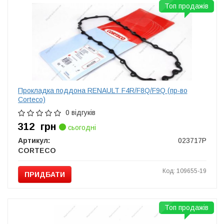
Топ продажів
Прокладка поддона RENAULT F4R/F8Q/F9Q (пр-во
Corteco)
0 відгуків
312
грн
сьогодні
Артикул:
023717P
CORTECO
Код: 109655-19
ПРИДБАТИ
Топ продажів