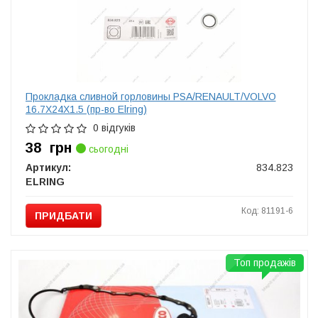
Прокладка сливной горловины PSA/RENAULT/VOLVO
16.7X24X1.5 (пр-во Elring)
0 відгуків
38
грн
сьогодні
Артикул:
834.823
ELRING
Код: 81191-6
ПРИДБАТИ
Топ продажів