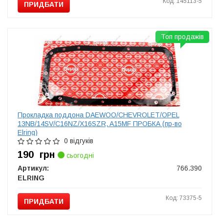
Код: 145113-5
ПРИДБАТИ
Топ продажів
Прокладка поддона DAEWOO/CHEVROLET/OPEL
13NB/14SV/C16NZ/X16SZR, A15MF ПРОБКА (пр-во
Elring)
0 відгуків
190
грн
сьогодні
Артикул:
766.390
ELRING
Код: 73375-5
ПРИДБАТИ