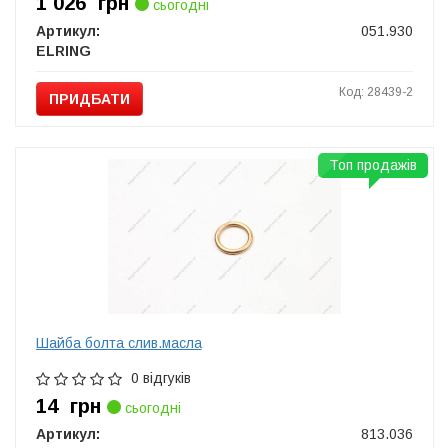
1 026
грн
сьогодні
Артикул:
051.930
ELRING
Код: 28439-2
ПРИДБАТИ
Топ продажів
Шайба болта слив.масла
0 відгуків
14
грн
сьогодні
Артикул:
813.036