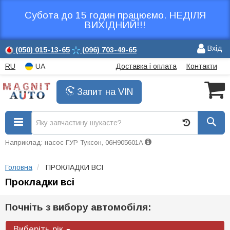
Субота до 15 годин працюємо. НЕДІЛЯ
ВИХІДНИЙ!!!
Вхід
(050)
015-13-65
(096)
703-49-65
RU
UA
Доставка і оплата
Контакти
Запит на VIN
Наприклад: насос ГУР Туксон, 06H905601A
Головна
ПРОКЛАДКИ ВСІ
Прокладки всі
Почніть з вибору автомобіля:
Виберіть рік