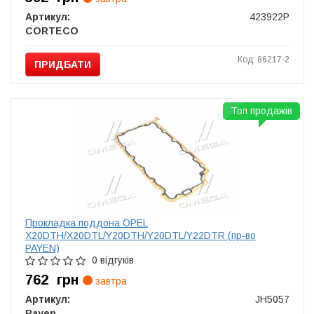
Артикул:
423922P
CORTECO
Код: 86217-2
ПРИДБАТИ
Топ продажів
Прокладка поддона OPEL
X20DTH/X20DTL/Y20DTH/Y20DTL/Y22DTR (пр-во
PAYEN)
0 відгуків
762
грн
завтра
Артикул:
JH5057
Payen