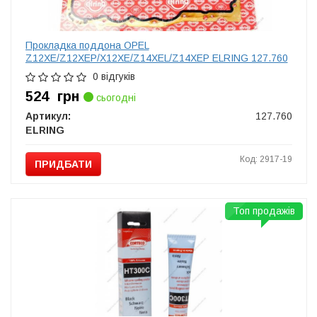
Прокладка поддона OPEL
Z12XE/Z12XEP/X12XE/Z14XEL/Z14XEP ELRING 127.760
0 відгуків
524
грн
сьогодні
Артикул:
127.760
ELRING
Код: 2917-19
ПРИДБАТИ
Топ продажів