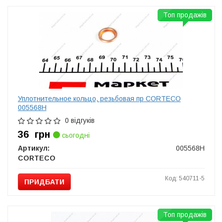
Топ продажів
Уплотнительное кольцо, резьбовая пр CORTECO
005568H
0 відгуків
36
грн
сьогодні
Артикул:
005568H
CORTECO
Код: 540711-5
ПРИДБАТИ
Топ продажів