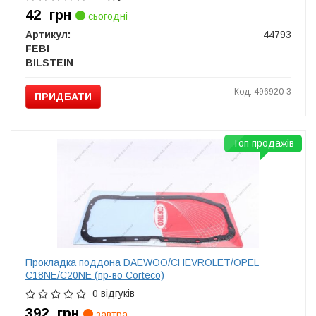
42
грн
сьогодні
Артикул:
44793
FEBI
BILSTEIN
Код: 496920-3
ПРИДБАТИ
Топ продажів
Прокладка поддона DAEWOO/CHEVROLET/OPEL
C18NE/C20NE (пр-во Corteco)
0 відгуків
392
грн
завтра