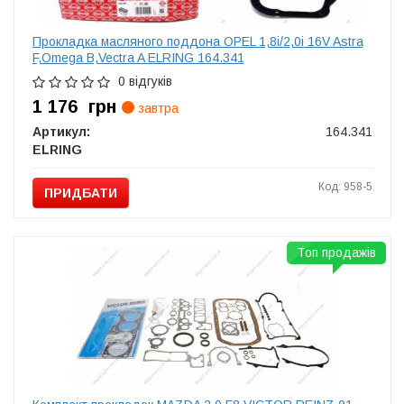
Прокладка масляного поддона OPEL 1,8i/2,0i 16V Astra
F,Omega B,Vectra A ELRING 164.341
0 відгуків
1 176
грн
завтра
Артикул:
164.341
ELRING
Код: 958-5
ПРИДБАТИ
Топ продажів