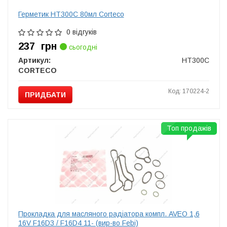
Герметик HT300C 80мл Corteco
0 відгуків
237
грн
сьогодні
Артикул:
HT300C
CORTECO
Код: 170224-2
ПРИДБАТИ
Топ продажів
Прокладка для масляного радіатора компл. AVEO 1,6
16V F16D3 / F16D4 11- (вир-во Febi)