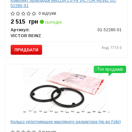
Комплект прокладок MAZDA 2.0 F8 VICTOR REINZ 01-
52280-01
0 відгуків
2 515
грн
сьогодні
Артикул:
01-52280-01
VICTOR REINZ
Код: 7773-3
ПРИДБАТИ
Топ продажів
Кольцо уплотняющее масляного радиатора (пр-во Febi)