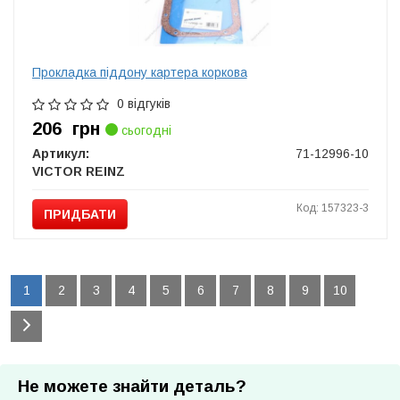
Прокладка піддону картера коркова
0 відгуків
206
грн
сьогодні
Артикул:
71-12996-10
VICTOR REINZ
Код: 157323-3
ПРИДБАТИ
1
2
3
4
5
6
7
8
9
10
Не можете знайти деталь?