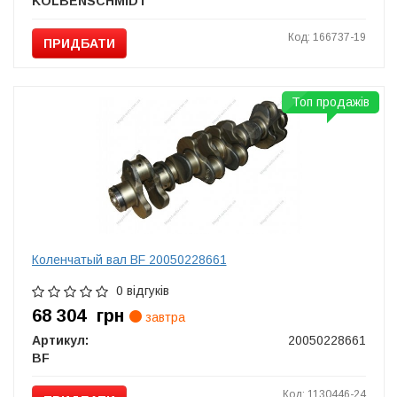
KOLBENSCHMIDT
Код: 166737-19
ПРИДБАТИ
Топ продажів
Коленчатый вал BF 20050228661
0 відгуків
68 304
грн
завтра
Артикул:
20050228661
BF
Код: 1130446-24