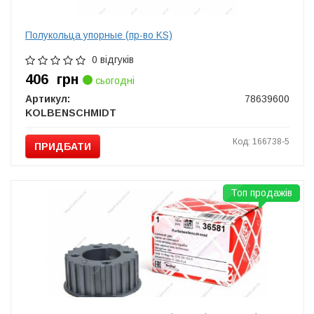
Полукольца упорные (пр-во KS)
0 відгуків
406
грн
сьогодні
Артикул:
78639600
KOLBENSCHMIDT
Код: 166738-5
ПРИДБАТИ
Топ продажів