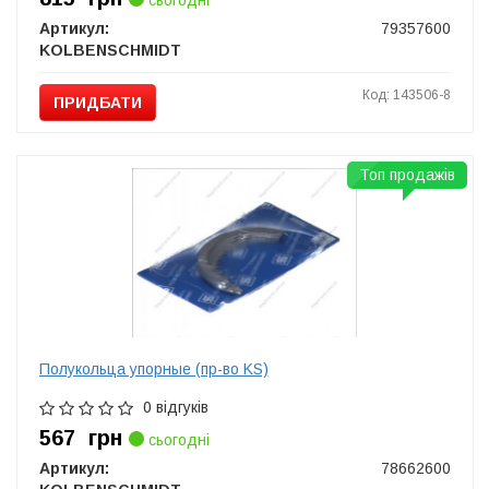
сьогодні
Артикул:
79357600
KOLBENSCHMIDT
Код: 143506-8
ПРИДБАТИ
Топ продажів
Полукольца упорные (пр-во KS)
0 відгуків
567
грн
сьогодні
Артикул:
78662600