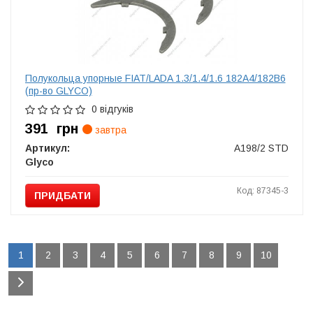
Полукольца упорные FIAT/LADA 1.3/1.4/1.6 182A4/182B6
(пр-во GLYCO)
0 відгуків
391
грн
завтра
Артикул:
A198/2 STD
Glyco
Код: 87345-3
ПРИДБАТИ
1
2
3
4
5
6
7
8
9
10