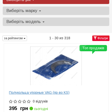
Виберіть марку
Виберіть модель
1 - 30 из 318
за рейтингом
Фільтри
Топ продажів
Полукольца упорные VAG (пр-во KS)
0 відгуків
395
грн
сьогодні