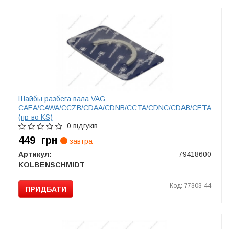
Шайбы разбега вала VAG
CAEA/CAWA/CCZB/CDAA/CDNB/CCTA/CDNC/CDAB/CETA
(пр-во KS)
0 відгуків
449
грн
завтра
Артикул:
79418600
KOLBENSCHMIDT
Код: 77303-44
ПРИДБАТИ