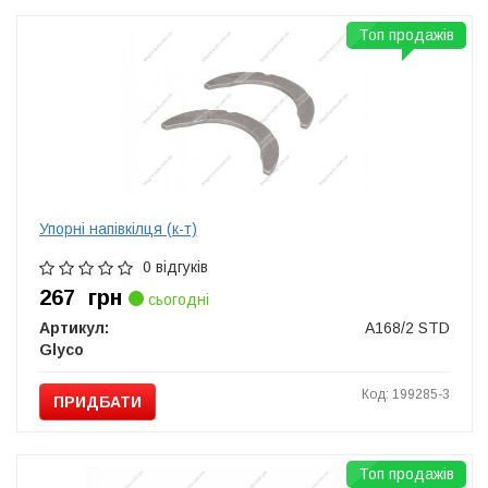
Топ продажів
Упорні напівкілця (к-т)
0 відгуків
267
грн
сьогодні
Артикул:
A168/2 STD
Glyco
Код: 199285-3
ПРИДБАТИ
Топ продажів