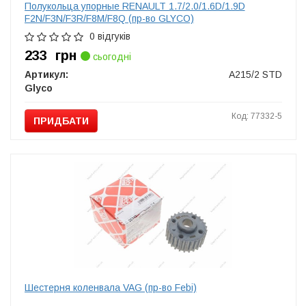
Полукольца упорные RENAULT 1.7/2.0/1.6D/1.9D
F2N/F3N/F3R/F8M/F8Q (пр-во GLYCO)
0 відгуків
233
грн
сьогодні
Артикул:
A215/2 STD
Glyco
Код: 77332-5
ПРИДБАТИ
Шестерня коленвала VAG (пр-во Febi)