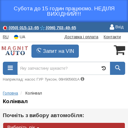
Субота до 15 годин працюємо. НЕДІЛЯ
ВИХІДНИЙ!!!
Вхід
(050)
015-13-65
(096)
703-49-65
RU
UA
Доставка і оплата
Контакти
Запит на VIN
Наприклад: насос ГУР Туксон, 06H905601A
Головна
Колінвал
Колінвал
Почніть з вибору автомобіля:
Виберіть рік