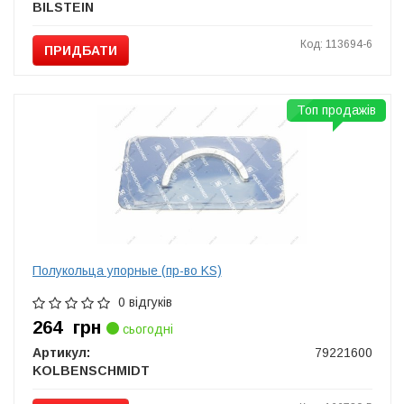
BILSTEIN
Код: 113694-6
ПРИДБАТИ
Топ продажів
Полукольца упорные (пр-во KS)
0 відгуків
264
грн
сьогодні
Артикул:
79221600
KOLBENSCHMIDT