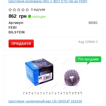
Шестерня коленвала VAG 2,4D/2,5TD (пр-во FEBI)
0 відгуків
862
грн
сьогодні
Артикул:
36581
FEBI
BILSTEIN
Код: 125841-3
ПРИДБАТИ
Топ продажів
Шестерня, коленчатый вал IJS GROUP 181030