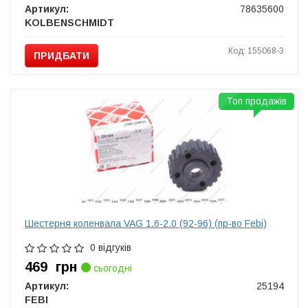
Артикул:
78635600
KOLBENSCHMIDT
Код: 155068-3
ПРИДБАТИ
Топ продажів
Шестерня коленвала VAG 1.6-2.0 (92-96) (пр-во Febi)
0 відгуків
469
грн
сьогодні
Артикул:
25194
FEBI