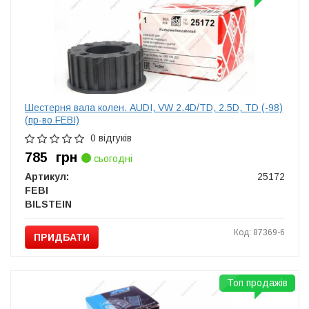
Шестерня вала колен. AUDI, VW 2.4D/TD, 2.5D, TD (-98)
(пр-во FEBI)
0 відгуків
785
грн
сьогодні
Артикул:
25172
FEBI
BILSTEIN
Код: 87369-6
ПРИДБАТИ
Топ продажів