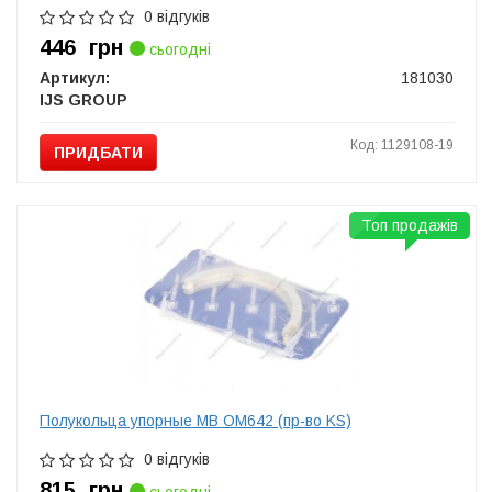
0 відгуків
446
грн
сьогодні
Артикул:
181030
IJS GROUP
Код: 1129108-19
ПРИДБАТИ
Топ продажів
Полукольца упорные MB OM642 (пр-во KS)
0 відгуків
815
грн