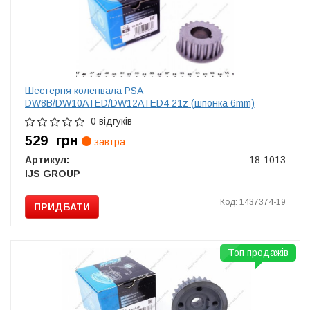
Шестерня коленвала PSA
DW8B/DW10ATED/DW12ATED4 21z (шпонка 6mm)
0 відгуків
529
грн
завтра
Артикул:
18-1013
IJS GROUP
Код: 1437374-19
ПРИДБАТИ
Топ продажів