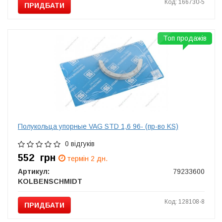
Код: 166730-5
ПРИДБАТИ
Топ продажів
Полукольца упорные VAG STD 1,6 96- (пр-во KS)
0 відгуків
552
грн
термін 2 дн.
Артикул:
79233600
KOLBENSCHMIDT
Код: 128108-8
ПРИДБАТИ