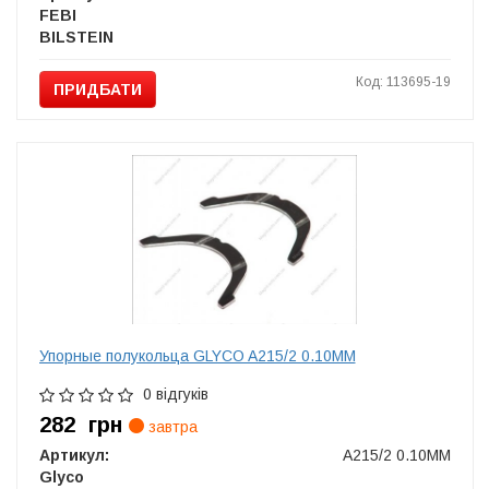
FEBI
BILSTEIN
Код: 113695-19
ПРИДБАТИ
Упорные полукольца GLYCO A215/2 0.10MM
0 відгуків
282
грн
завтра
Артикул:
A215/2 0.10MM
Glyco