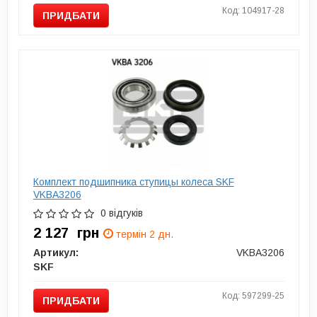
Код: 104917-28
ПРИДБАТИ
Комплект подшипника ступицы колеса SKF
VKBA3206
0 відгуків
2 127
грн
термін 2 дн.
Артикул:
VKBA3206
SKF
Код: 597299-25
ПРИДБАТИ