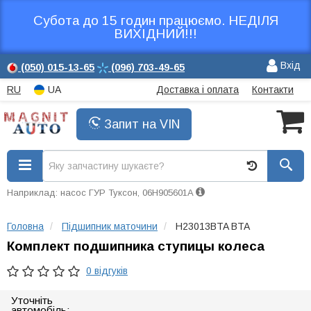
Субота до 15 годин працюємо. НЕДІЛЯ
ВИХІДНИЙ!!!
Вхід
(050)
015-13-65
(096)
703-49-65
RU
UA
Доставка і оплата
Контакти
Запит на VIN
Наприклад: насос ГУР Туксон, 06H905601A
Головна
Підшипник маточини
H23013BTA BTA
Комплект подшипника ступицы колеса
0 відгуків
Уточніть
автомобіль: