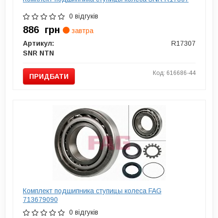
0 відгуків
886
грн
завтра
Артикул:
R17307
SNR NTN
Код: 616686-44
ПРИДБАТИ
Комплект подшипника ступицы колеса FAG
713679090
0 відгуків