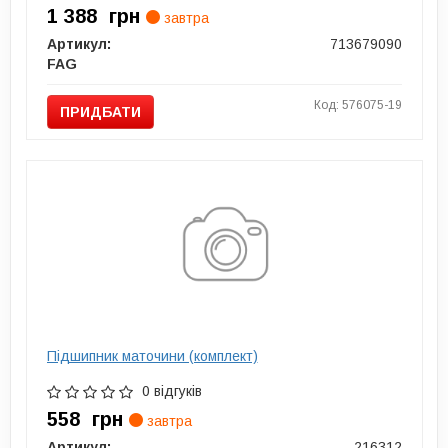
1 388
грн
завтра
Артикул:
713679090
FAG
Код: 576075-19
ПРИДБАТИ
Підшипник маточини (комплект)
0 відгуків
558
грн
завтра
Артикул:
216312