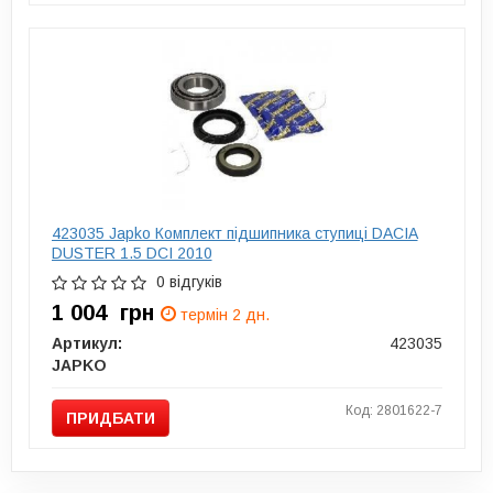
423035 Japko Комплект підшипника ступиці DACIA
DUSTER 1.5 DCI 2010
0 відгуків
1 004
грн
термін 2 дн.
Артикул:
423035
JAPKO
Код: 2801622-7
ПРИДБАТИ