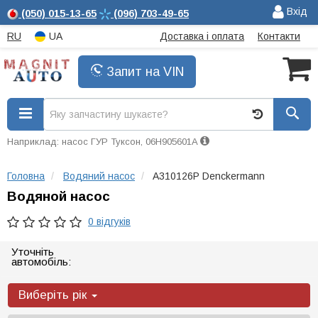
Вхід
(050)
015-13-65
(096)
703-49-65
RU
UA
Доставка і оплата
Контакти
Запит на VIN
Наприклад: насос ГУР Туксон, 06H905601A
Головна
Водяний насос
A310126P Denckermann
Водяной насос
0 відгуків
Уточніть
автомобіль:
Виберіть рік