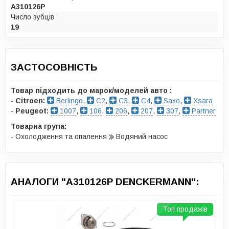
A310126P
Число зубців
19
ЗАСТОСОВНІСТЬ
Товар підходить до марок/моделей авто :
-
Citroen:
Berlingo
,
C2
,
C3
,
C4
,
Saxo
,
Xsara
-
Peugeot:
1007
,
106
,
206
,
207
,
307
,
Partner
Товарна група:
- Охолодження та опалення
Водяний насос
АНАЛОГИ "A310126P DENCKERMANN":
Топ продажів