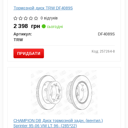
Тормозной диск TRW DF4089S
0 відгуків
2 398
грн
сьогодні
Артикул:
DF4089S
TRW
Код: 257264-8
ПРИДБАТИ
CHAMPION DB Диск тормозной задн. (вентил.)
Sprinter 95-06 VW LT 96- (285*22)