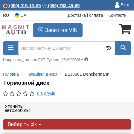
Вхід
(050)
015-13-65
(096)
703-49-65
RU
UA
Доставка і оплата
Контакти
Запит на VIN
Наприклад: насос ГУР Туксон, 06H905601A
Головна
Гальмівні диски
B130361 Denckermann
Тормозной диск
0 відгуків
Уточніть
автомобіль:
Виберіть рік