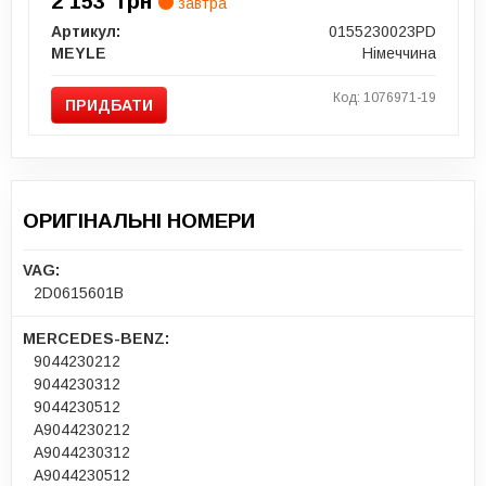
2 153
грн
завтра
Артикул:
0155230023PD
MEYLE
Німеччина
Код: 1076971-19
ПРИДБАТИ
ОРИГІНАЛЬНІ НОМЕРИ
VAG:
2D0615601B
MERCEDES-BENZ:
9044230212
9044230312
9044230512
A9044230212
A9044230312
A9044230512