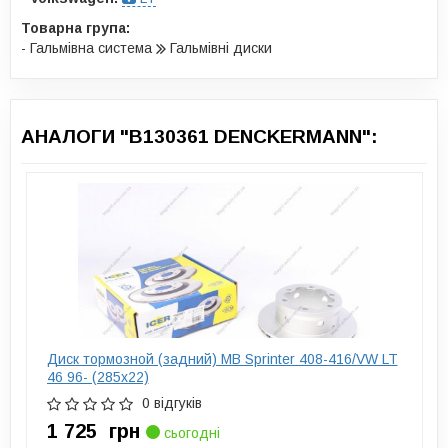
Товарна група:
- Гальмівна система
Гальмівні диски
АНАЛОГИ "B130361 DENCKERMANN":
Диск тормозной (задний) MB Sprinter 408-416/VW LT
46 96- (285x22)
0 відгуків
1 725
грн
сьогодні