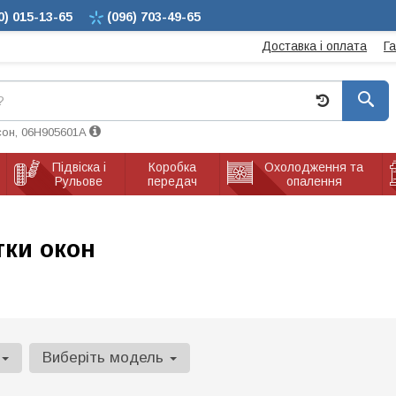
0)
015-13-65
(096)
703-49-65
Доставка і оплата
Г
сон, 06H905601A
Підвіска і
Коробка
Охолодження та
Рульове
передач
опалення
тки окон
Виберіть модель