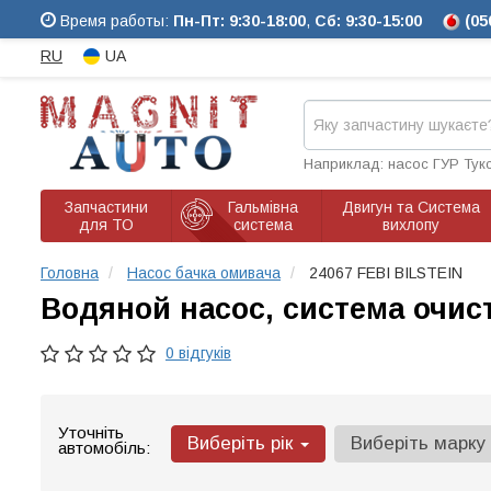
Время работы:
Пн-Пт: 9:30-18:00
,
Сб: 9:30-15:00
(05
RU
UA
Наприклад: насос ГУР Тук
Запчастини
Гальмівна
Двигун та Система
для ТО
система
вихлопу
Головна
Насос бачка омивача
24067 FEBI BILSTEIN
Водяной насос, система очис
0 відгуків
Уточніть
Виберіть рік
Виберіть марку
автомобіль: