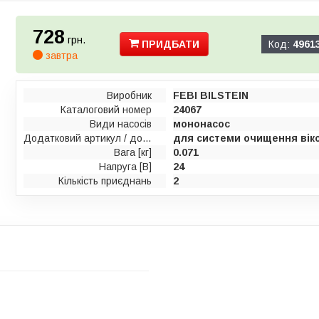
728
грн.
ПРИДБАТИ
Код:
4961
завтра
Виробник
FEBI BILSTEIN
Каталоговий номер
24067
Види насосів
мононасос
Додатковий артикул / додаткова інформація 2
для системи очищення вік
Вага [кг]
0.071
Напруга [В]
24
Кількість приєднань
2