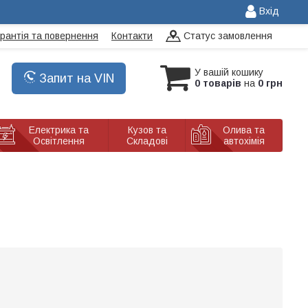
Вхід
арантія та повернення
Контакти
Статус замовлення
У вашій кошику
Запит на VIN
0 товарів
на
0 грн
Електрика та
Кузов та
Олива та
Освітлення
Складові
автохімія