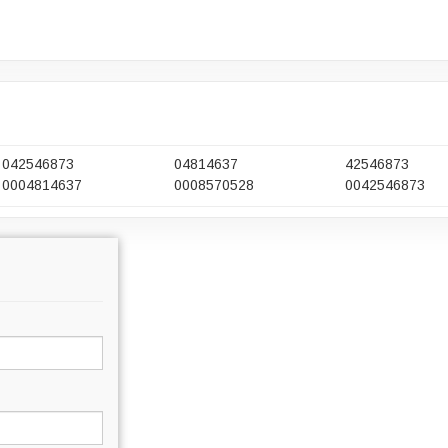
042546873
04814637
42546873
0004814637
0008570528
0042546873