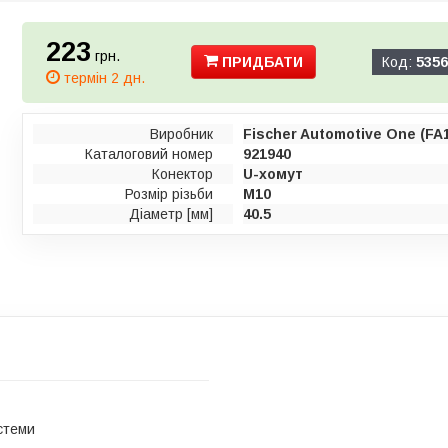
223
грн.
ПРИДБАТИ
Код:
5356
термін 2 дн.
Виробник
Fischer Automotive One (FA
Каталоговий номер
921940
Конектор
U-хомут
Розмір різьби
M10
Діаметр [мм]
40.5
стеми