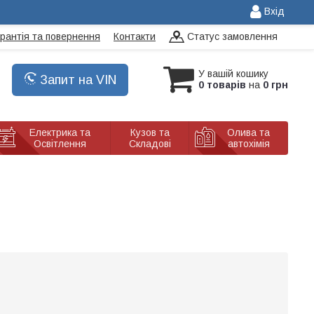
Вхід
арантія та повернення
Контакти
Статус замовлення
У вашій кошику
Запит на VIN
0 товарів
на
0 грн
Електрика та
Кузов та
Олива та
Освітлення
Складові
автохімія