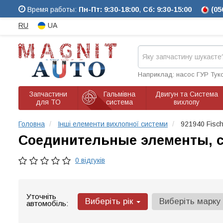
Время работы:
Пн-Пт: 9:30-18:00
,
Сб: 9:30-15:00
(05
RU
UA
Наприклад: насос ГУР Тук
Запчастини
Гальмівна
Двигун та Система
для ТО
система
вихлопу
Головна
Інші елементи вихлопної системи
921940 Fisch
Соединительные элементы, с
0 відгуків
Уточніть
Виберіть рік
Виберіть марку
автомобіль: