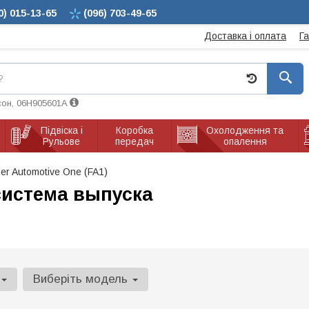
0)
015-13-65
(096)
703-49-65
Доставка і оплата
Г
сон, 06H905601A
Підвіска і
Коробка
Охолодження та
Рульове
передач
опалення
er Automotive One (FA1)
истема выпуска
Виберіть модель