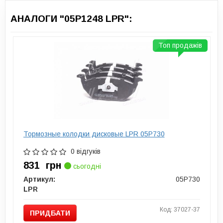
АНАЛОГИ "05P1248 LPR":
Топ продажів
Тормозные колодки дисковые LPR 05P730
0 відгуків
831
грн
сьогодні
Артикул:
05P730
LPR
Код: 37027-37
ПРИДБАТИ