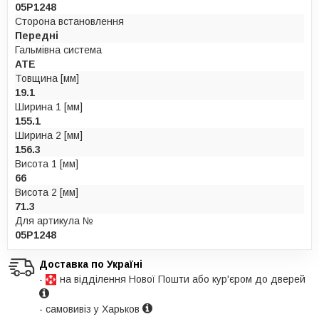
05P1248
Сторона встановлення
Передні
Гальмівна система
ATE
Товщина [мм]
19.1
Ширина 1 [мм]
155.1
Ширина 2 [мм]
156.3
Висота 1 [мм]
66
Висота 2 [мм]
71.3
Для артикула №
05P1248
Доставка по Україні
-
на відділення Нової Пошти або кур'єром до дверей
- самовивіз у Харьков