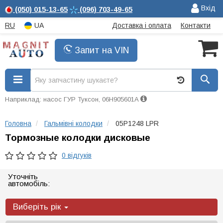
Вхід
(050)
015-13-65
(096)
703-49-65
RU
UA
Доставка і оплата
Контакти
Запит на VIN
Наприклад: насос ГУР Туксон, 06H905601A
Головна
Гальмівні колодки
05P1248 LPR
Тормозные колодки дисковые
0 відгуків
Уточніть
автомобіль:
Виберіть рік