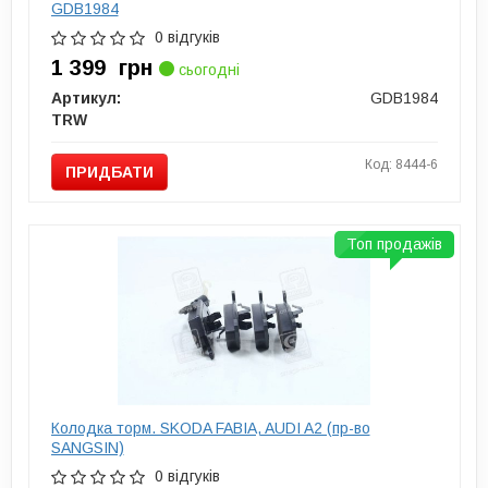
GDB1984
0 відгуків
1 399
грн
сьогодні
Артикул:
GDB1984
TRW
Код: 8444-6
ПРИДБАТИ
Топ продажів
Колодка торм. SKODA FABIA, AUDI A2 (пр-во
SANGSIN)
0 відгуків