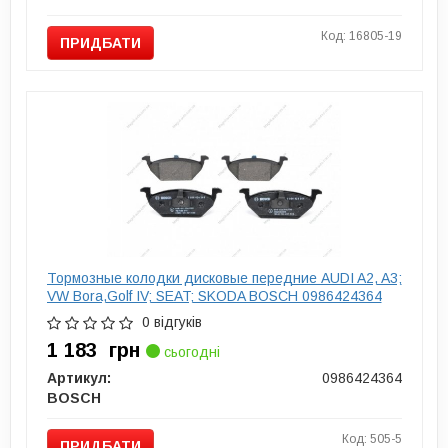
Код: 16805-19
ПРИДБАТИ
Тормозные колодки дисковые передние AUDI A2, A3;
VW Bora,Golf IV; SEAT; SKODA BOSCH 0986424364
0 відгуків
1 183
грн
сьогодні
Артикул:
0986424364
BOSCH
Код: 505-5
ПРИДБАТИ