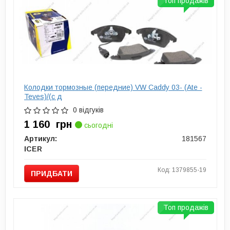
Топ продажів
Колодки тормозные (передние) VW Caddy 03- (Ate -
Teves)/(с д
0 відгуків
1 160
грн
сьогодні
Артикул:
181567
ICER
Код: 1379855-19
ПРИДБАТИ
Топ продажів