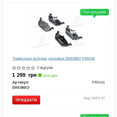
Топ продажів
Тормозные колодки дисковые BREMBO P85041
0 відгуків
1 299
грн
сьогодні
Артикул:
P85041
BREMBO
Код: 29473-37
ПРИДБАТИ