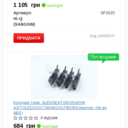
1 105
грн
сьогодні
Артикул:
SP2025
Hi-Q
(SANGSIN)
Код: 115030-37
ПРИДБАТИ
Топ продажів
Колодка торм. AUDI/SEAT/SKODA/VW
A3/TOLEDO/OCTAVIA/GOLF/BORA передн. (пр-во
ABS)
0 відгуків
684
грн
сьогодні