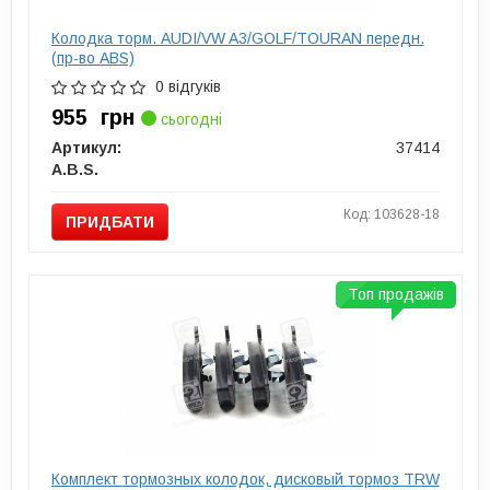
Колодка торм. AUDI/VW A3/GOLF/TOURAN передн.
(пр-во ABS)
0 відгуків
955
грн
сьогодні
Артикул:
37414
A.B.S.
Код: 103628-18
ПРИДБАТИ
Топ продажів
Комплект тормозных колодок, дисковый тормоз TRW