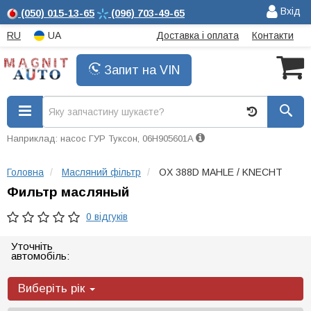
Вхід
(050)
015-13-65
(096)
703-49-65
RU
UA
Доставка і оплата
Контакти
Запит на VIN
Наприклад: насос ГУР Туксон, 06H905601A
Головна
Масляний фільтр
OX 388D MAHLE / KNECHT
Фильтр масляный
0 відгуків
Уточніть
автомобіль:
Виберіть рік