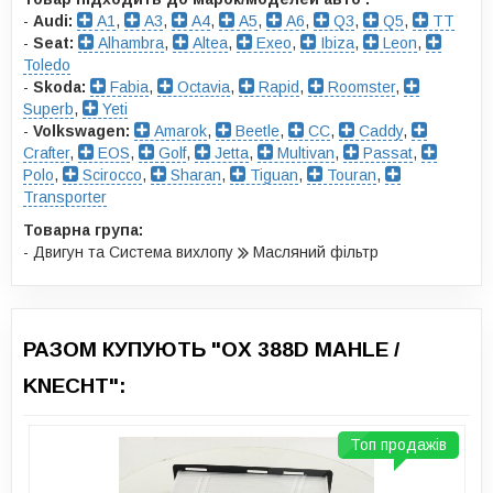
-
Audi:
A1
,
A3
,
A4
,
A5
,
A6
,
Q3
,
Q5
,
TT
-
Seat:
Alhambra
,
Altea
,
Exeo
,
Ibiza
,
Leon
,
Toledo
-
Skoda:
Fabia
,
Octavia
,
Rapid
,
Roomster
,
Superb
,
Yeti
-
Volkswagen:
Amarok
,
Beetle
,
CC
,
Caddy
,
Crafter
,
EOS
,
Golf
,
Jetta
,
Multivan
,
Passat
,
Polo
,
Scirocco
,
Sharan
,
Tiguan
,
Touran
,
Transporter
Товарна група:
- Двигун та Система вихлопу
Масляний фільтр
РАЗОМ КУПУЮТЬ "OX 388D MAHLE /
KNECHT":
Топ продажів