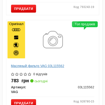
Код: 793243-19
ПРИДБАТИ
Оригінал
Топ продажів
Масляный фильтр VAG 03L115562
0 відгуків
783
грн
сьогодні
Артикул:
03L115562
VAG
Код: 928780-15
ПРИДБАТИ