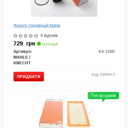
Фильтр топливный Mahle
0 відгуків
729
грн
сьогодні
Артикул:
KX 220D
MAHLE /
KNECHT
Код: 200866-3
ПРИДБАТИ
Топ продажів