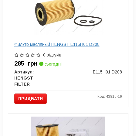
Фильтр масляный HENGST E115H01 D208
0 відгуків
285
грн
сьогодні
Артикул:
E115H01 D208
HENGST
FILTER
Код: 43816-19
ПРИДБАТИ