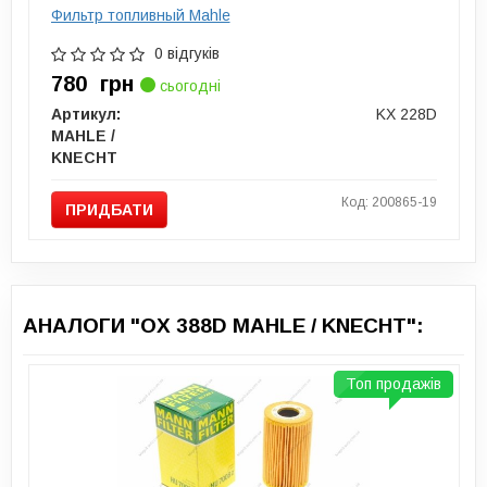
Фильтр топливный Mahle
0 відгуків
780
грн
сьогодні
Артикул:
KX 228D
MAHLE /
KNECHT
Код: 200865-19
ПРИДБАТИ
АНАЛОГИ "OX 388D MAHLE / KNECHT":
Топ продажів