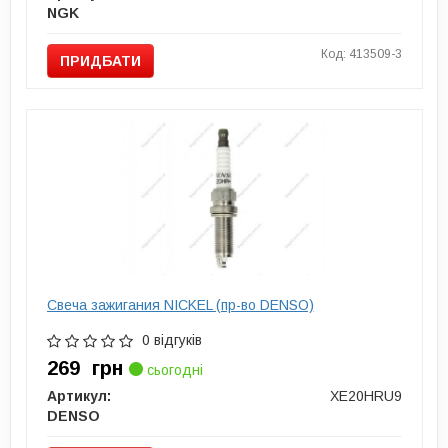
NGK
Код: 413509-3
ПРИДБАТИ
Свеча зажигания NICKEL (пр-во DENSO)
0 відгуків
269
грн
сьогодні
Артикул:
XE20HRU9
DENSO