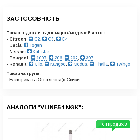
ЗАСТОСОВНІСТЬ
Товар підходить до марок/моделей авто :
-
Citroen:
C2
,
C3
,
C4
-
Dacia:
Logan
-
Nissan:
Kubistar
-
Peugeot:
1007
,
206
,
207
,
307
-
Renault:
Clio
,
Kangoo
,
Modus
,
Thalia
,
Twingo
Товарна група:
- Електрика та Освітлення
Свічки
АНАЛОГИ "VLINE54 NGK":
Топ продажів