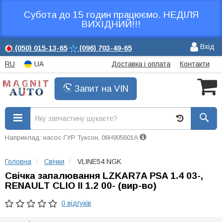
Субота до 15 годин працюємо. НЕДІЛЯ
ВИХІДНИЙ!!!
Вхід
(050)
015-13-65
(096)
703-49-65
RU
UA
Доставка і оплата
Контакти
Запит на VIN
Наприклад: насос ГУР Туксон, 06H905601A
Головна
Свічки
VLINE54 NGK
Свічка запалювання LZKAR7A PSA 1.4 03-,
RENAULT CLIO II 1.2 00- (вир-во)
0 відгуків