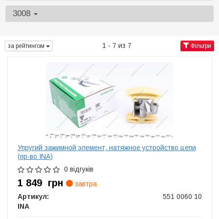
3008
1 - 7 из 7
за рейтингом
Фільтри
Упругий зажимной элемент, натяжное устройство цепи
(пр-во INA)
0 відгуків
1 849
грн
завтра
Артикул:
551 0060 10
INA