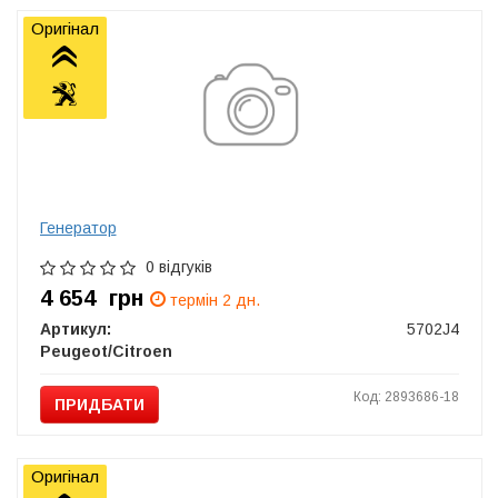
Оригінал
Генератор
0 відгуків
4 654
грн
термін 2 дн.
Артикул:
5702J4
Peugeot/Citroen
Код: 2893686-18
ПРИДБАТИ
Оригінал