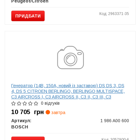
Peugeot/Citroen
Код: 2963371-35
ПРИДБАТИ
Генератор (14В, 150А, новий із заставою) DS DS 3, DS
4, DS 5 CITROEN BERLINGO, BERLINGO MULTISPACE,
C3 AIRCROSS I, C3 AIRCROSS II, C3 II, C3 III, C3
PICASSO, C4 AIRCROSS 1.4D/1.6D/2.0D 03.06-
0 відгуків
10 705
грн
завтра
Артикул:
1 986 A00 600
BOSCH
Код: 3057900-6