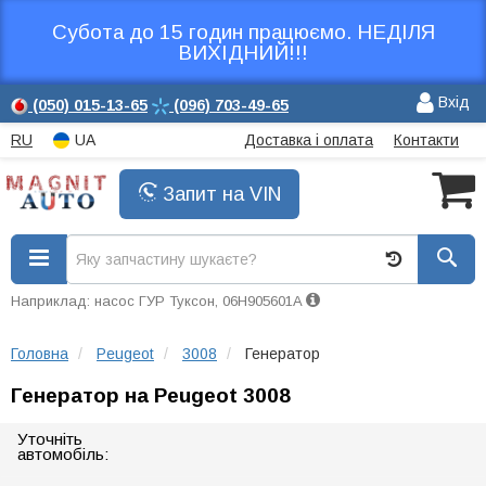
Субота до 15 годин працюємо. НЕДІЛЯ
ВИХІДНИЙ!!!
Вхід
(050)
015-13-65
(096)
703-49-65
RU
UA
Доставка і оплата
Контакти
Запит на VIN
Наприклад: насос ГУР Туксон, 06H905601A
Головна
Peugeot
3008
Генератор
Генератор на Peugeot 3008
Уточніть
автомобіль: