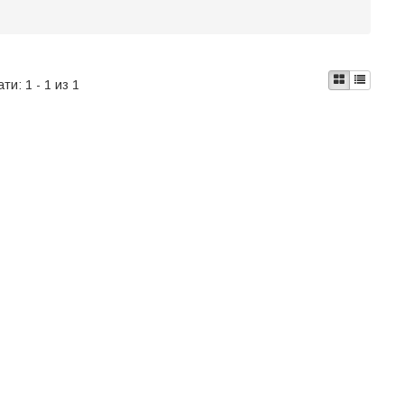
ати:
1 - 1 из 1