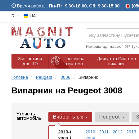
Время работы:
Пн-Пт: 9:30-18:00
,
Сб: 9:30-15:00
(05
RU
UA
Наприклад: насос ГУР Тук
Запчастини
Гальмівна
Двигун та Система
для ТО
система
вихлопу
Головна
Peugeot
3008
Випарник
Випарник на Peugeot 3008
Уточніть
Виберіть рік
Peugeot
автомобіль:
2010-і
2010
2011
2012
2013
2000-і
2009