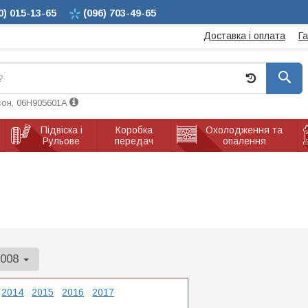
0)
015-13-65
(096)
703-49-65
Доставка і оплата
Г
сон, 06H905601A
Підвіска і
Коробка
Охолодження та
Рульове
передач
опалення
3008
2014
2015
2016
2017