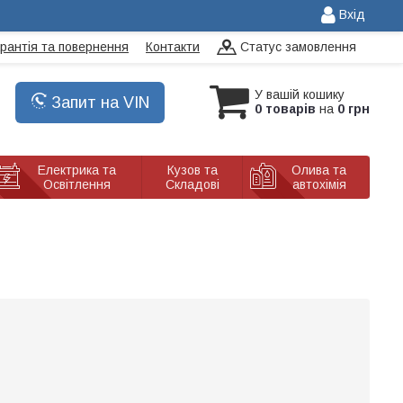
Вхід
арантія та повернення
Контакти
Статус замовлення
У вашій кошику
Запит на VIN
0 товарів
на
0 грн
Електрика та
Кузов та
Олива та
Освітлення
Складові
автохімія