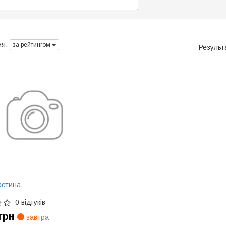
я:
за рейтингом
Результ
астина
0 відгуків
грн
завтра