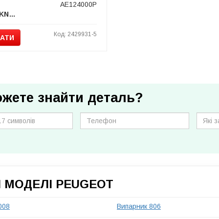
AE124000P
MAHLE / KNECHT
Код: 2429931-5
АТИ
ожете знайти деталь?
І МОДЕЛІ PEUGEOT
008
Випарник 806