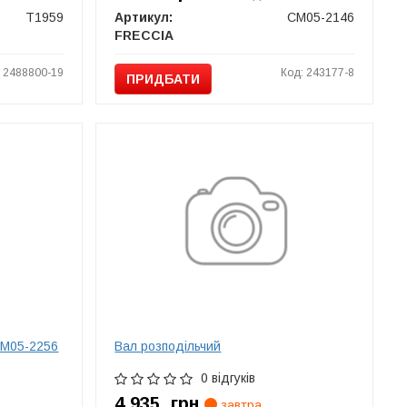
T1959
Артикул:
CM05-2146
FRECCIA
: 2488800-19
Код: 243177-8
ПРИДБАТИ
CM05-2256
Вал розподільчий
0 відгуків
4 935
грн
завтра