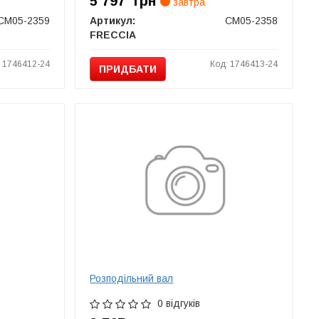
5 797
грн
завтра
CM05-2359
Артикул:
CM05-2358
FRECCIA
: 1746412-24
Код: 1746413-24
ПРИДБАТИ
Розподільний вал
0 відгуків