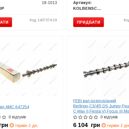
18-1013
Артикул:
UP
KOLBENSCHMIDT
Код: 1437374-19
Ко
АТИ
ПРИДБАТИ
FEBI вал розподільчий
Berlingo,C3/4/5,DS,Jumpy,Peu
ал AMC 647254
C-Max II,Fiesta VI,Focus III,M
1.6HDI/TDCi
0 відгуків
0 відгуків
грн
6 104
грн
термін 2 дн.
термін 2 дн