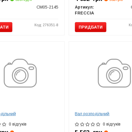
CM05-2145
Артикул:
FRECCIA
Код: 276351-8
К
АТИ
ПРИДБАТИ
одільний
Вал розподільчий
0 відгуків
0 відгуків