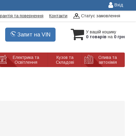
Вхід
арантія та повернення
Контакти
Статус замовлення
У вашій кошику
Запит на VIN
0 товарів
на
0 грн
Електрика та
Кузов та
Олива та
Освітлення
Складові
автохімія