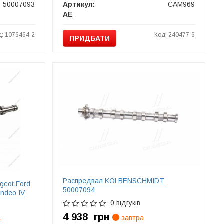
50007093
Артикул:
CAM969
AE
д: 1076464-2
Код: 240477-6
ПРИДБАТИ
Распредвал KOLBENSCHMIDT
geot,Ford
50007094
ondeo IV
0 відгуків
4 938
грн
.
завтра