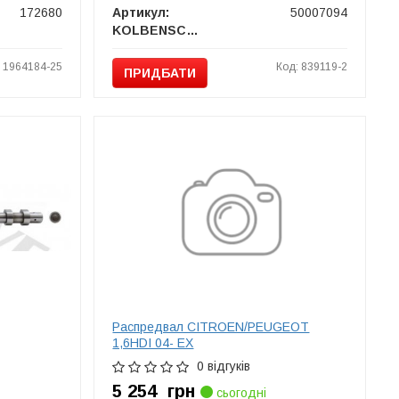
172680
Артикул:
50007094
KOLBENSCHMIDT
: 1964184-25
Код: 839119-2
ПРИДБАТИ
Распредвал CITROEN/PEUGEOT
1,6HDI 04- EX
0 відгуків
5 254
грн
сьогодні