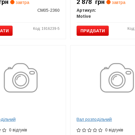
грн
2 878
грн
завтра
завтра
CM05-2360
Артикул:
Motive
Код: 1916239-5
Код
АТИ
ПРИДБАТИ
одільчий
Вал розподільчий
0 відгуків
0 відгуків