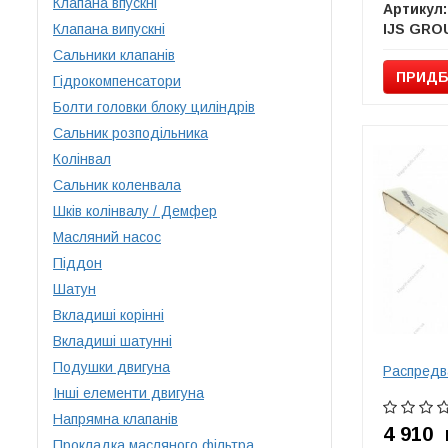
Клапана впускні
Артикул:
Клапана випускні
IJS GRO
Сальники клапанів
ПРИДБ
Гідрокомпенсатори
Болти головки блоку циліндрів
Сальник розподільника
Колінвал
Сальник коленвала
Шків колінвалу / Демфер
Масляний насос
Піддон
Шатун
Вкладиші корінні
Вкладиші шатунні
Подушки двигуна
Распредв
Інші елементи двигуна
Напрямна клапанів
4 910
Прокладка масляного фільтра