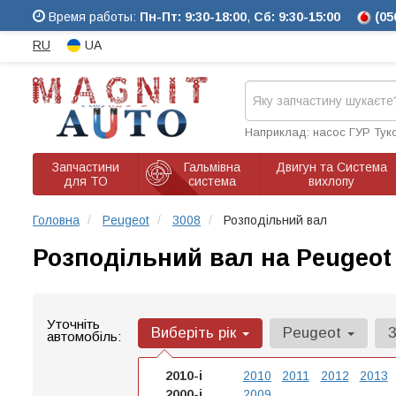
Время работы:
Пн-Пт: 9:30-18:00
,
Сб: 9:30-15:00
(05
RU
UA
Наприклад: насос ГУР Тук
Запчастини
Гальмівна
Двигун та Система
для ТО
система
вихлопу
Головна
Peugeot
3008
Розподільний вал
Розподільний вал на Peugeot
Уточніть
Виберіть рік
Peugeot
автомобіль:
2010-і
2010
2011
2012
2013
2000-і
2009