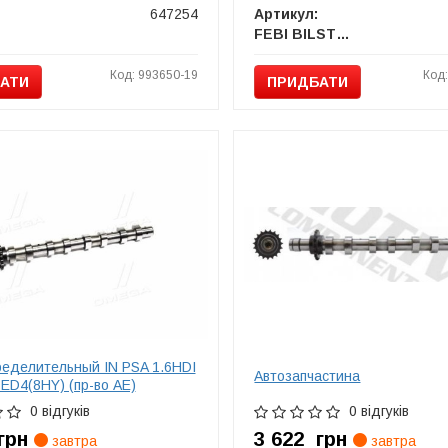
647254
Артикул:
FEBI BILSTEIN
Код: 993650-19
Код
АТИ
ПРИДБАТИ
ределительный IN PSA 1.6HDI
Автозапчастина
ED4(8HY) (пр-во AE)
0 відгуків
0 відгуків
грн
3 622
грн
завтра
завтра