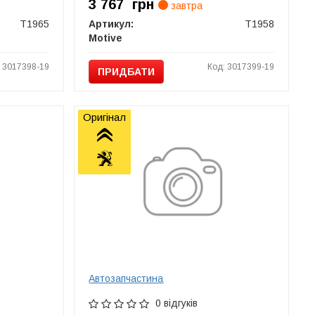
3 767
грн
завтра
T1965
Артикул:
T1958
Motive
: 3017398-19
Код: 3017399-19
ПРИДБАТИ
Оригінал
Автозапчастина
0 відгуків