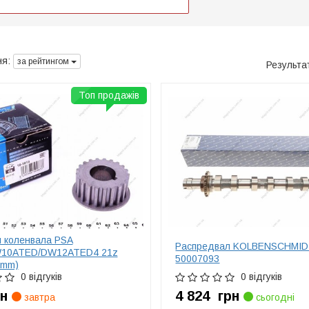
я:
за рейтингом
Результа
Топ продажів
 коленвала PSA
Распредвал KOLBENSCHMI
10ATED/DW12ATED4 21z
50007093
6mm)
0 відгуків
0 відгуків
рн
4 824
грн
завтра
сьогодні