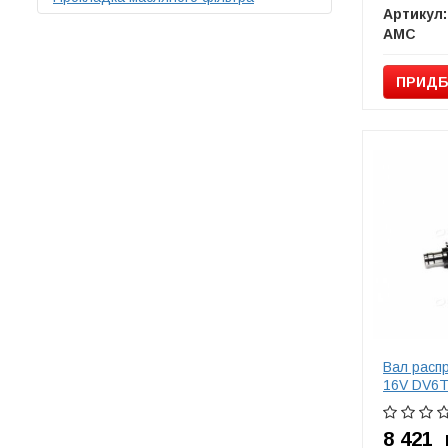
Артикул:
AMC
ПРИДБ
Вал расп
16V DV6T
8 421