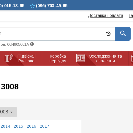
0)
015-13-65
(096)
703-49-65
Доставка і оплата
Г
сон, 06H905601A
Підвіска і
Коробка
Охолодження та
Рульове
передач
опалення
 3008
3008
2014
2015
2016
2017