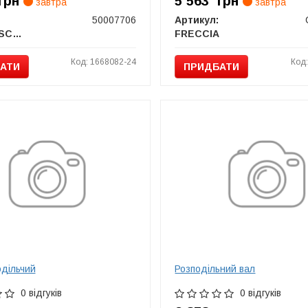
грн
5 563
грн
завтра
завтра
50007706
Артикул:
KOLBENSCHMIDT
FRECCIA
Код: 1668082-24
Код
АТИ
ПРИДБАТИ
одільчий
Розподільний вал
0 відгуків
0 відгуків