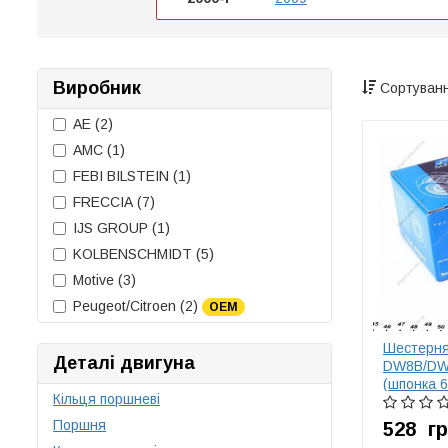
Виробник
Сортуванн
AE
(2)
AMC
(1)
FEBI BILSTEIN
(1)
FRECCIA
(7)
IJS GROUP
(1)
KOLBENSCHMIDT
(5)
Motive
(3)
Peugeot/Citroen
(2)
OEM
Шестерня
Деталі двигуна
DW8B/DW
(шпонка 
Кільця поршневі
Поршня
528
г