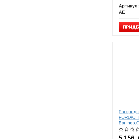
Артикул:
AE
ПРИДБ
Распредв
FORD/CI
Barlingo,
Max,Fiest
5 156