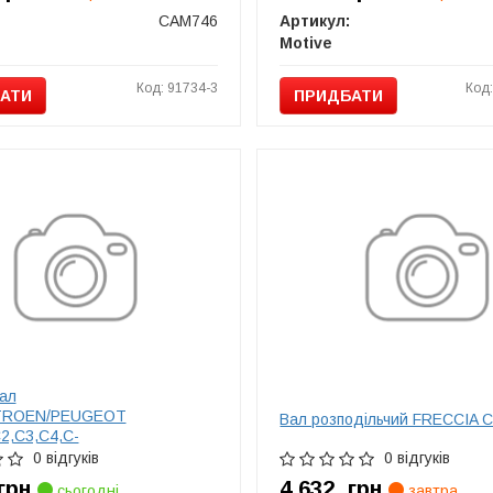
CAM746
Артикул:
Motive
Код: 91734-3
Код
АТИ
ПРИДБАТИ
ал
TROEN/PEUGEOT
Вал розподільчий FRECCIA 
C2,C3,C4,C-
a,Focus,Partner 1,6HDI
0 відгуків
0 відгуків
грн
4 632
грн
сьогодні
завтра