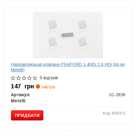
Направляющая клапана PSA/FORD 1.4HDi 1.6 HDi (пр-во
Metelli)
0 відгуків
147
грн
завтра
Артикул:
01-2836
Metelli
Код: 95910-2
ПРИДБАТИ