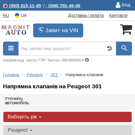
Вхід
(050)
015-13-65
(096)
703-49-65
RU
UA
Доставка і оплата
Контакти
Запит на VIN
Наприклад: насос ГУР Туксон, 06H905601A
Головна
Peugeot
301
Напрямна клапанів
Напрямна клапанів на Peugeot 301
Уточніть
автомобіль:
Виберіть рік
Peugeot