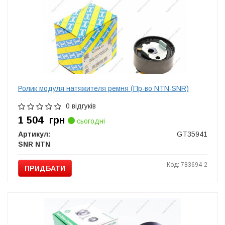
Ролик модуля натяжителя ремня (Пр-во NTN-SNR)
0 відгуків
1 504
грн
сьогодні
Артикул:
GT35941
SNR NTN
Код: 783694-2
ПРИДБАТИ