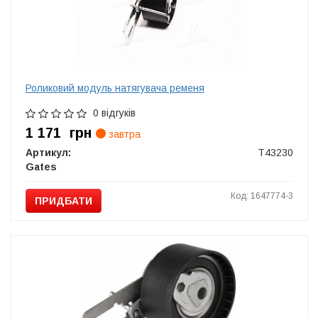
Роликовий модуль натягувача ременя
0 відгуків
1 171
грн
завтра
Артикул:
T43230
Gates
Код: 1647774-3
ПРИДБАТИ