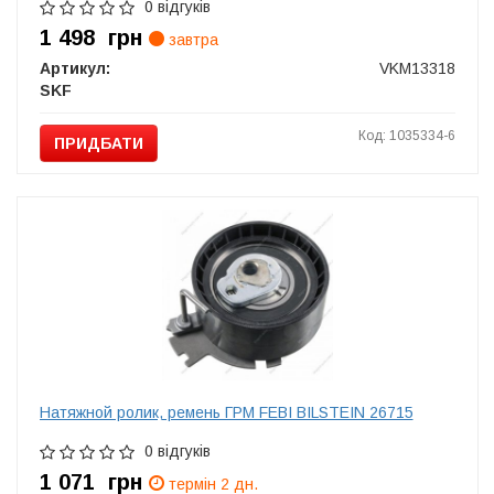
0 відгуків
1 498
грн
завтра
Артикул:
VKM13318
SKF
Код: 1035334-6
ПРИДБАТИ
Натяжной ролик, ремень ГРМ FEBI BILSTEIN 26715
0 відгуків
1 071
грн
термін 2 дн.