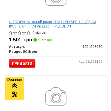
CITROEN Натяжной ролик ГРМ C-ELYSEE 1.2 VTi, C3
II/C3 II|, C4 II, C4 Picasso II, PEUGEOT
0 відгуків
1 501
грн
сьогодні
Артикул:
1654507680
Peugeot/Citroen
Код: 2615934-15
ПРИДБАТИ
Оригінал