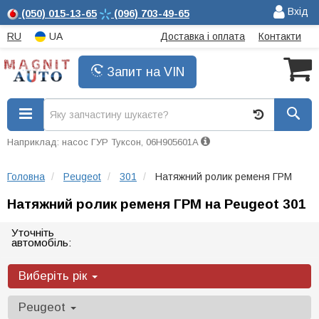
Вхід
(050)
015-13-65
(096)
703-49-65
RU
UA
Доставка і оплата
Контакти
Запит на VIN
Наприклад: насос ГУР Туксон, 06H905601A
Головна
Peugeot
301
Натяжний ролик ременя ГРМ
Натяжний ролик ременя ГРМ на Peugeot 301
Уточніть
автомобіль:
Виберіть рік
Peugeot