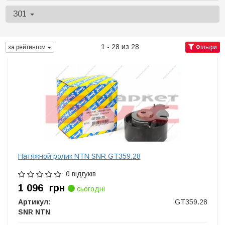
301
1 - 28 из 28
за рейтингом
Фільтри
Натяжной ролик NTN SNR GT359.28
0 відгуків
1 096
грн
сьогодні
Артикул:
GT359.28
SNR NTN