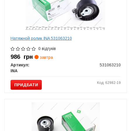
Натяжной ролик INA 531063210
0 відгуків
986
грн
завтра
Артикул:
531063210
INA
Код: 62982-19
ПРИДБАТИ