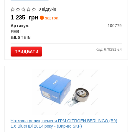
0 відгуків
1 235
грн
завтра
Артикул:
100779
FEBI
BILSTEIN
Код: 679281-24
ПРИДБАТИ
Натяжна ролик, ременя ГРМ CITROEN BERLINGO (B9)
1.6 BlueHDi 2014 року - (Вир-во SKF)