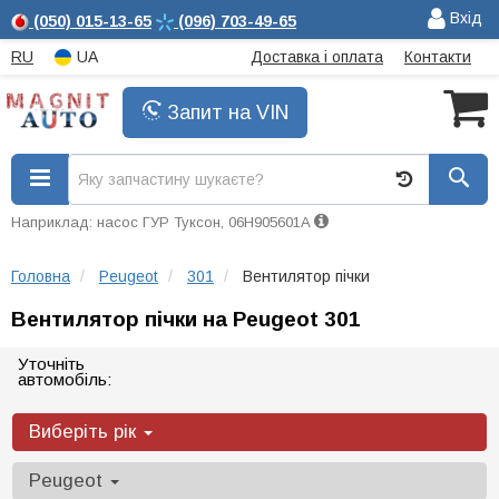
Вхід
(050)
015-13-65
(096)
703-49-65
RU
UA
Доставка і оплата
Контакти
Запит на VIN
Наприклад: насос ГУР Туксон, 06H905601A
Головна
Peugeot
301
Вентилятор пічки
Вентилятор пічки на Peugeot 301
Уточніть
автомобіль:
Виберіть рік
Peugeot