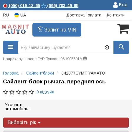
Вхід
(050)
015-13-65
(096)
703-49-65
RU
UA
Доставка і оплата
Контакти
Запит на VIN
Наприклад: насос ГУР Туксон, 06H905601A
Головна
Сайлентблоки
J42077CYMT YAMATO
Сайлент-блок рычага, передняя ось
0 відгуків
Уточніть
автомобіль:
Виберіть рік