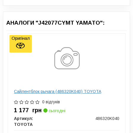
АНАЛОГИ "J42077CYMT YAMATO":
Оригінал
Сайлентблок рычага (486320K040) TOYOTA
0 відгуків
1 177
грн
сьогодні
Артикул:
486320K040
TOYOTA