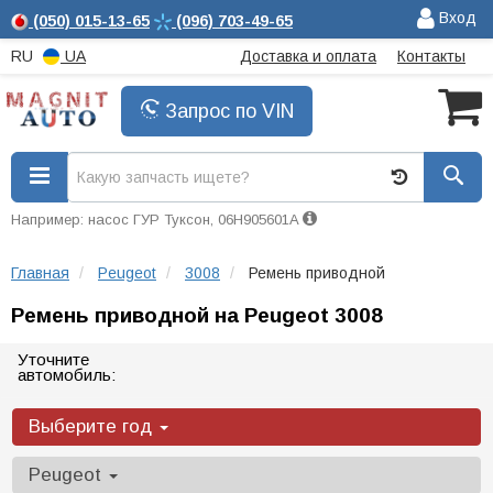
Вход
(050)
015-13-65
(096)
703-49-65
RU
UA
Доставка и оплата
Контакты
Запрос по VIN
Например: насос ГУР Туксон, 06H905601A
Главная
Peugeot
3008
Ремень приводной
Ремень приводной на Peugeot 3008
Уточните
автомобиль:
Выберите год
Peugeot