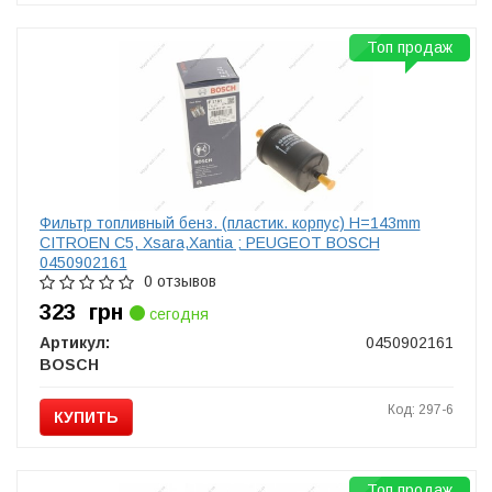
Топ продаж
Фильтр топливный бенз. (пластик. корпус) H=143mm
CITROEN C5, Xsara,Xantia ; PEUGEOT BOSCH
0450902161
0 отзывов
323
грн
сегодня
Артикул:
0450902161
BOSCH
Код: 297-6
КУПИТЬ
Топ продаж