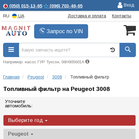
Вход
(050)
015-13-65
(096)
703-49-65
RU
UA
Доставка и оплата
Контакты
Запрос по VIN
Например: насос ГУР Туксон, 06H905601A
Главная
Peugeot
3008
Топливный фильтр
Топливный фильтр на Peugeot 3008
Уточните
автомобиль:
Выберите год
Peugeot