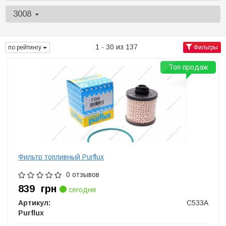
3008
1 - 30 из 137
по рейтингу
Фильтры
Топ продаж
Фильтр топливный Purflux
0 отзывов
839
грн
сегодня
Артикул:
C533A
Purflux