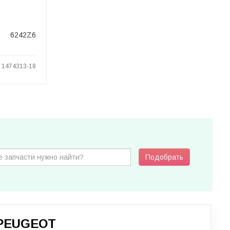
6242Z6
: 1474313-18
Подобрать
PEUGEOT