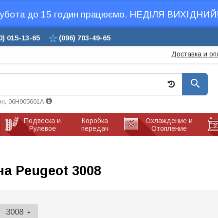
убота до 15 годин працюємо. НЕДІЛЯ ВИХІДНИЙ!
0)
015-13-65
(096)
703-49-65
Доставка и оп
он, 06H905601A
Подвеска и
Коробка
Охлаждение и
Рулевое
передач
Отопление
а Peugeot 3008
3008