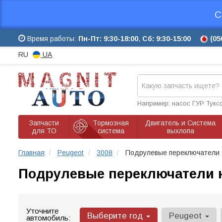
С
Время работы:
Пн-Пт: 9:30-18:00
,
Сб: 9:30-15:00
(05
RU
UA
Например: насос ГУР Тукс
Запчасти
Тормозная
Двигатель и Система
для ТО
система
выхлопа
Главная
Peugeot
3008
Подрулевые переключатели
Подрулевые переключатели н
Уточните
Выберите год
Peugeot
автомобиль: