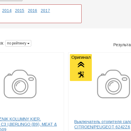
2014
2015
2016
2017
а:
по рейтингу
Результ
Оригинал
ZNIK KOLUMNY KIER.
Выключатель отопителя сало
C3 I,BERLINGO (B9), MEAT &
CITROEN/PEUGEOT 6242Z6
509