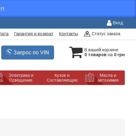
!!
Вход
лата
Гарантия и возврат
Контакты
Статус заказа
В вашей корзине
Запрос по VIN
0 товаров
на
0 грн
Электрика и
Кузов и
Масла и
Освещение
Составляющие
автохимия