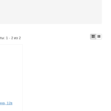
аты:
1 - 2 из 2
на, 12в