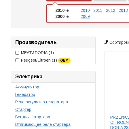
2010-е
2010
2011
2012
2013
2000-е
2009
Производитель
Сортировк
MEAT&DORIA
(1)
Peugeot/Citroen
(1)
OEM
Электрика
Аккумулятор
Генератор
Реле регулятор генератора
Стартер
Бендикс стартера
PRZEгеC
CITROEN 
Втягивающее реле стартера
DORIA 23