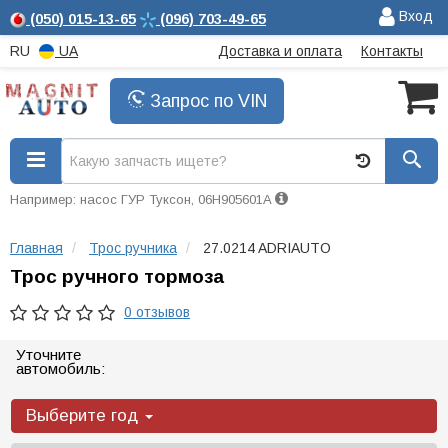
Вход
(050)
015-13-65
(096)
703-49-65
RU
UA
Доставка и оплата
Контакты
Запрос по VIN
Например: насос ГУР Туксон, 06H905601A
Главная
Трос ручника
27.0214 ADRIAUTO
Трос ручного тормоза
0 отзывов
Уточните
автомобиль:
Выберите год