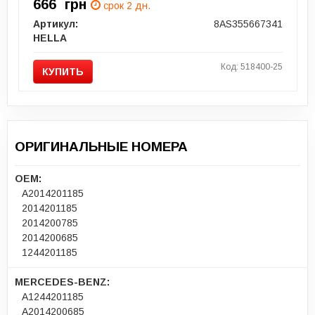
666
грн
срок 2 дн.
Артикул:
8AS355667341
HELLA
Код: 518400-25
КУПИТЬ
ОРИГИНАЛЬНЫЕ НОМЕРА
OEM:
A2014201185
2014201185
2014200785
2014200685
1244201185
MERCEDES-BENZ:
A1244201185
A2014200685