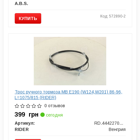
A.B.S.
Код: 572890-2
КУПИТЬ
Трос ручного тормоза MB E190 (W124,W201) 86-96,
L=1075/815 (RIDER)
0 отзывов
399
грн
сегодня
Артикул:
RD.4442270214
RIDER
Венгрия