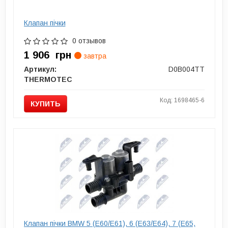
Клапан пічки
0 отзывов
1 906
грн
завтра
Артикул:
D0B004TT
THERMOTEC
Код: 1698465-6
КУПИТЬ
Клапан пічки BMW 5 (E60/E61), 6 (E63/E64), 7 (E65,