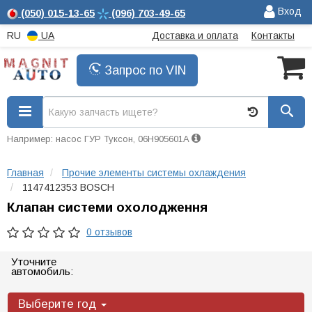
Вход
(050)
015-13-65
(096)
703-49-65
RU
UA
Доставка и оплата
Контакты
Запрос по VIN
Например: насос ГУР Туксон, 06H905601A
Главная
Прочие элементы системы охлаждения
1147412353 BOSCH
Клапан системи охолодження
0 отзывов
Уточните
автомобиль:
Выберите год