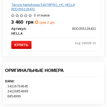
Tarcza hamulcowa 54378PRO_HC HELLA
8DD355128431
0 отзывов
3 460
грн
срок 2 дн.
Артикул:
8DD355128431
HELLA
Код: 599005-25
КУПИТЬ
ОРИГИНАЛЬНЫЕ НОМЕРА
BMW:
34116764645
34116854999
6854999