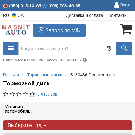
Вход
(050)
015-13-65
(096)
703-49-65
RU
UA
Доставка и оплата
Контакты
Запрос по VIN
Например: насос ГУР Туксон, 06H905601A
Главная
Тормозные диски
B130486 Denckermann
Тормозной диск
0 отзывов
Уточните
автомобиль:
Выберите год