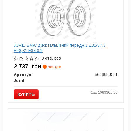
JURID BMW диск гальмівний передн.1 E81/87,3
E90,X1 E84 04-
0 отзывов
2 737
грн
завтра
Артикул:
562395JC-1
Jurid
Код: 1989301-35
КУПИТЬ