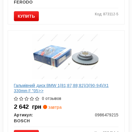
FERODO
Код: 873112-5
КУПИТЬ
Гальмівний диск BMW 1(81;87;88;82)/3(90-94)/X1
330mm F "05>>
0 отзывов
2 642
грн
завтра
Артикул:
0986479215
BOSCH