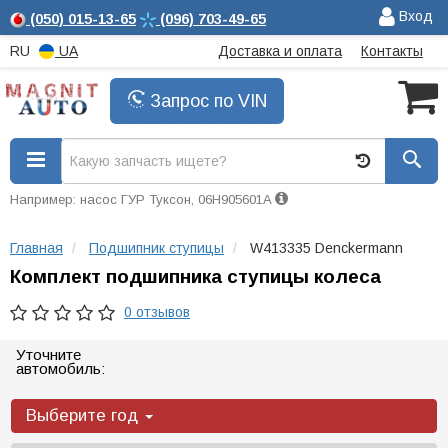
Вход
(050)
015-13-65
(096)
703-49-65
RU
UA
Доставка и оплата
Контакты
Запрос по VIN
Например: насос ГУР Туксон, 06H905601A
Главная
Подшипник ступицы
W413335 Denckermann
Комплект подшипника ступицы колеса
0 отзывов
Уточните
автомобиль:
Выберите год