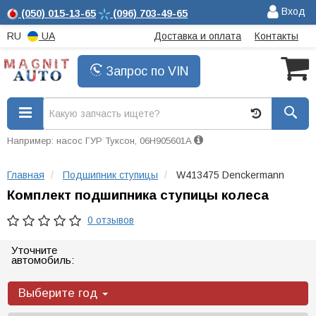
Вход
(050)
015-13-65
(096)
703-49-65
RU
UA
Доставка и оплата
Контакты
Запрос по VIN
Например: насос ГУР Туксон, 06H905601A
Главная
Подшипник ступицы
W413475 Denckermann
Комплект подшипника ступицы колеса
0 отзывов
Уточните
автомобиль:
Выберите год