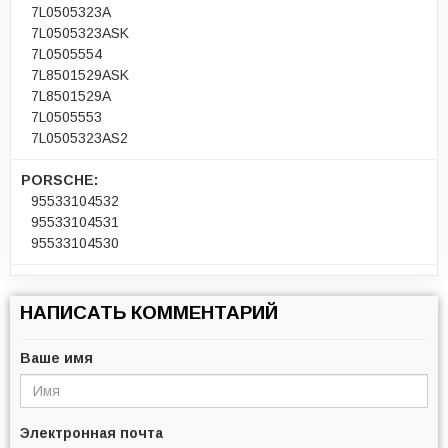
7L0505323A
7L0505323ASK
7L0505554
7L8501529ASK
7L8501529A
7L0505553
7L0505323AS2
PORSCHE:
95533104532
95533104531
95533104530
НАПИСАТЬ КОММЕНТАРИЙ
Ваше имя
Электронная почта