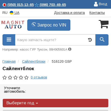
Вход
(050)
015-13-65
(096)
703-49-65
RU
UA
Доставка и оплата
Контакты
Запрос по VIN
Например: насос ГУР Туксон, 06H905601A
Главная
Сайлентблоки
516120 GSP
Сайлентблок
0 отзывов
Уточните
автомобиль:
Выберите год