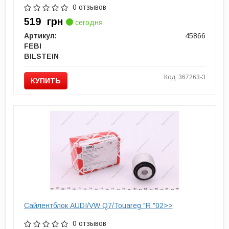
0 отзывов
519
грн
сегодня
Артикул:
45866
FEBI
BILSTEIN
Код: 367263-3
КУПИТЬ
Сайлентблок AUDI/VW Q7/Touareg "R "02>>
0 отзывов