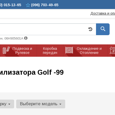
0)
015-13-65
(096)
703-49-65
Доставка и оп
он, 06H905601A
Подвеска и
Коробка
Охлаждение и
Рулевое
передач
Отопление
лизатора Golf -99
арку
Выберите модель