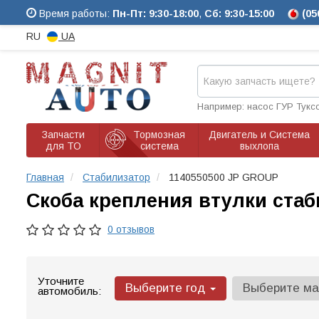
Время работы:
Пн-Пт: 9:30-18:00
,
Сб: 9:30-15:00
(05
RU
UA
Например: насос ГУР Тукс
Запчасти
Тормозная
Двигатель и Система
для ТО
система
выхлопа
Главная
Стабилизатор
1140550500 JP GROUP
Скоба крепления втулки стаби
0 отзывов
Уточните
Выберите год
Выберите м
автомобиль: