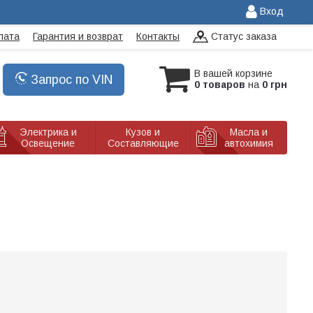
Вход
лата
Гарантия и возврат
Контакты
Статус заказа
В вашей корзине
Запрос по VIN
0 товаров
на
0 грн
Электрика и
Кузов и
Масла и
Освещение
Составляющие
автохимия