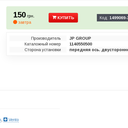
150
грн.
КУПИТЬ
Код:
1499069-
завтра
Производитель
JP GROUP
Каталожный номер
1140550500
Сторона установки
передняя ось. двусторонн
o
,
Vento