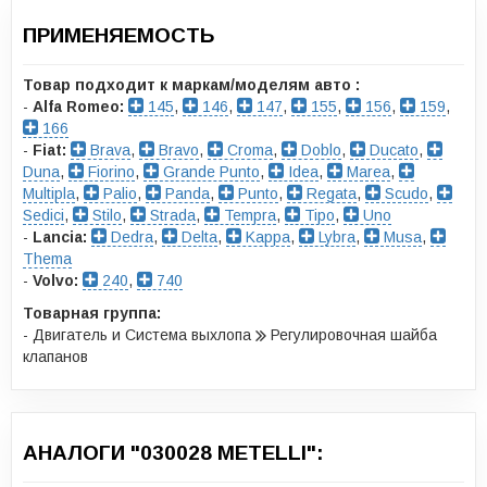
ПРИМЕНЯЕМОСТЬ
Товар подходит к маркам/моделям авто :
-
Alfa Romeo:
145
,
146
,
147
,
155
,
156
,
159
,
166
-
Fiat:
Brava
,
Bravo
,
Croma
,
Doblo
,
Ducato
,
Duna
,
Fiorino
,
Grande Punto
,
Idea
,
Marea
,
Multipla
,
Palio
,
Panda
,
Punto
,
Regata
,
Scudo
,
Sedici
,
Stilo
,
Strada
,
Tempra
,
Tipo
,
Uno
-
Lancia:
Dedra
,
Delta
,
Kappa
,
Lybra
,
Musa
,
Thema
-
Volvo:
240
,
740
Товарная группа:
- Двигатель и Система выхлопа
Регулировочная шайба
клапанов
АНАЛОГИ "030028 METELLI":