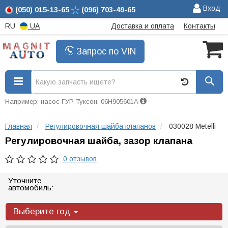
Вход
(050)
015-13-65
(096)
703-49-65
RU
UA
Доставка и оплата
Контакты
Запрос по VIN
Например: насос ГУР Туксон, 06H905601A
Главная
Регулировочная шайба клапанов
030028 Metelli
Регулировочная шайба, зазор клапана
0 отзывов
Уточните
автомобиль:
Выберите год