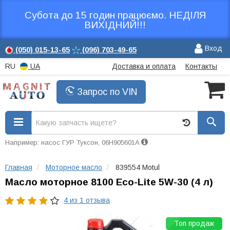
Субота до 15 годин працюємо. НЕДІЛЯ
ВИХІДНИЙ!!!
Вход
(050)
015-13-65
(096)
703-49-65
RU
UA
Доставка и оплата
Контакты
Запрос по VIN
Например: насос ГУР Туксон, 06H905601A
Главная
Моторное масло
839554 Motul
Масло моторное 8100 Eco-Lite 5W-30 (4 л)
4 из 1 отзыва
Топ продаж