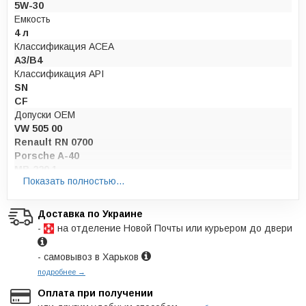
5W-30
Емкость
4 л
Классификация ACEA
A3/B4
Классификация API
SN
CF
Допуски OEM
VW 505 00
Renault RN 0700
Porsche A-40
MB 229.1
Показать полностью...
VW 501 01
MB 229.3
Fiat 9.55535-M2
Доставка по Украине
BMW Longlife-01
-
на отделение Новой Почты или курьером до двери
Man 271
Caterpillar ECF-2
- самовывоз в Харьков
Cummins CES 20077
подробнее →
MTU Type-2
Cummins CES 20078
Оплата при получении
Deutz DQC-III-10