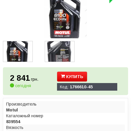
2 841
КУПИТЬ
грн.
сегодня
Код:
1766610-45
Производитель
Motul
Каталожный номер
839554
Вязкость