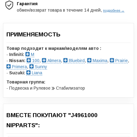
Гарантия
обмен/возврат товара в течение 14 дней,
подробнее →
ПРИМЕНЯЕМОСТЬ
Товар подходит к маркам/моделям авто :
-
Infiniti:
M
-
Nissan:
100
,
Almera
,
Bluebird
,
Maxima
,
Prairie
,
Primera
,
Sunny
-
Suzuki:
Liana
Товарная группа:
- Подвеска и Рулевое
Стабилизатор
ВМЕСТЕ ПОКУПАЮТ "J4961000
NIPPARTS":