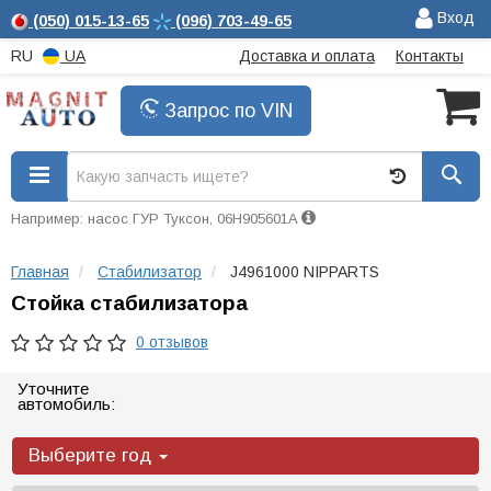
Вход
(050)
015-13-65
(096)
703-49-65
RU
UA
Доставка и оплата
Контакты
Запрос по VIN
Например: насос ГУР Туксон, 06H905601A
Главная
Стабилизатор
J4961000 NIPPARTS
Стойка стабилизатора
0 отзывов
Уточните
автомобиль:
Выберите год