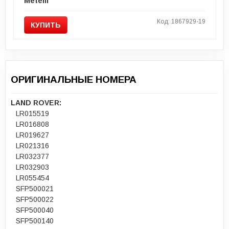
Metelli
Код: 1867929-19
КУПИТЬ
ОРИГИНАЛЬНЫЕ НОМЕРА
LAND ROVER:
LR015519
LR016808
LR019627
LR021316
LR032377
LR032903
LR055454
SFP500021
SFP500022
SFP500040
SFP500140