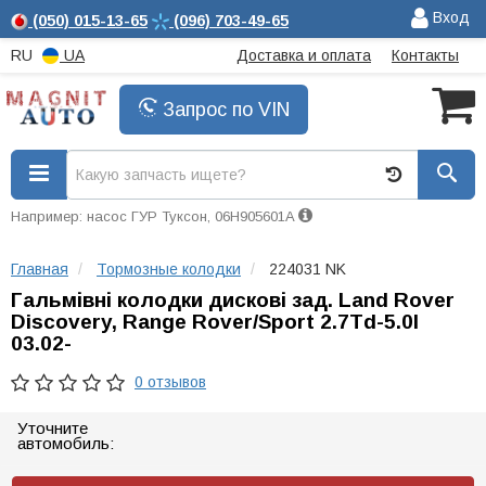
Вход
(050)
015-13-65
(096)
703-49-65
RU
UA
Доставка и оплата
Контакты
Запрос по VIN
Например: насос ГУР Туксон, 06H905601A
Главная
Тормозные колодки
224031 NK
Гальмівні колодки дискові зад. Land Rover
Discovery, Range Rover/Sport 2.7Td-5.0I
03.02-
0 отзывов
Уточните
автомобиль: