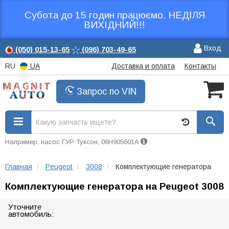
Субота до 15 годин працюємо. НЕДІЛЯ
ВИХІДНИЙ!!!
Вход
(050)
015-13-65
(096)
703-49-65
RU
UA
Доставка и оплата
Контакты
Запрос по VIN
Например: насос ГУР Туксон, 06H905601A
Главная
Peugeot
3008
Комплектующие генератора
Комплектующие генератора на Peugeot 3008
Уточните
автомобиль: