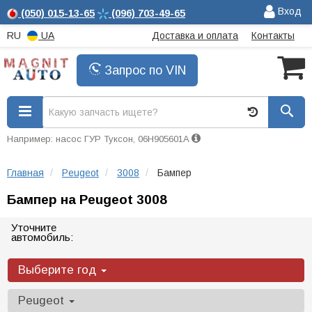
Вход
(050)
015-13-65
(096)
703-49-65
RU
UA
Доставка и оплата
Контакты
Запрос по VIN
Например: насос ГУР Туксон, 06H905601A
Главная
Peugeot
3008
Бампер
Бампер на Peugeot 3008
Уточните
автомобиль:
Выберите год
Peugeot