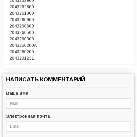
2043262900
2043262800
2043261000
2043260900
2043260600
2043260500
2043260300
2043260200A
2043260200
2043201231
НАПИСАТЬ КОММЕНТАРИЙ
Ваше имя
Электронная почта