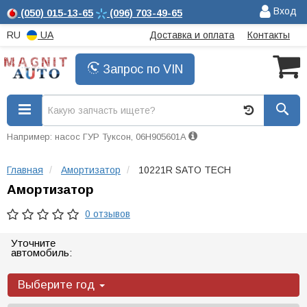
Вход
(050)
015-13-65
(096)
703-49-65
RU
UA
Доставка и оплата
Контакты
Запрос по VIN
Например: насос ГУР Туксон, 06H905601A
Главная
Амортизатор
10221R SATO TECH
Амортизатор
0 отзывов
Уточните
автомобиль:
Выберите год