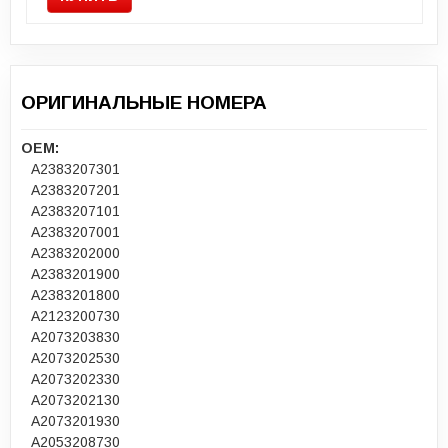
ОРИГИНАЛЬНЫЕ НОМЕРА
OEM:
A2383207301
A2383207201
A2383207101
A2383207001
A2383202000
A2383201900
A2383201800
A2123200730
A2073203830
A2073202530
A2073202330
A2073202130
A2073201930
A2053208730