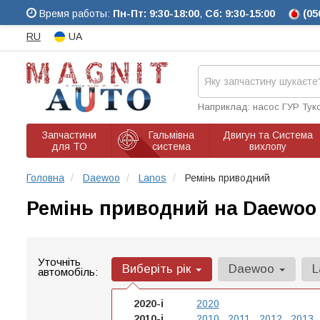
Время работы:
Пн-Пт: 9:30-18:00
,
Сб: 9:30-15:00
(05
RU
UA
Наприклад: насос ГУР Тук
Запчастини
Гальмівна
Двигун та Система
для ТО
система
вихлопу
Головна
Daewoo
Lanos
Ремінь приводний
Ремінь приводний на Daewoo
Уточніть
Виберіть рік
Daewoo
L
автомобіль:
2020-і
2020
2010-і
2010
2011
2012
2013