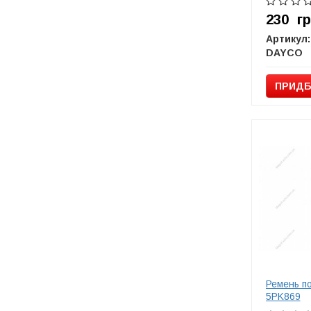
230
г
Артикул:
DAYCO
ПРИДБ
Ремень п
5PK869