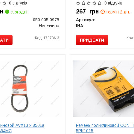
0 відгуків
0 відгуків
рн
267
грн
сьогодні
термін 2 дн.
050 005 0975
Артикул:
Німеччина
INA
Код: 178736-3
Код
АТИ
ПРИДБАТИ
линовой AVX13 x 850La
Ремень поликлиновой CONT
464MC
5PK1015