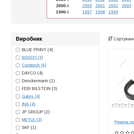
2000-і
2000
2001
2002
2003
1990-і
1997
1998
1999
Виробник
Сортуванн
BLUE PRINT
(4)
BOSCH
(3)
Contitech
(6)
DAYCO
(4)
Denckermann
(1)
FEBI BILSTEIN
(3)
Gates
(4)
INA
(4)
JP GROUP
(2)
MEYLE
(3)
Ремень п
SKF
(1)