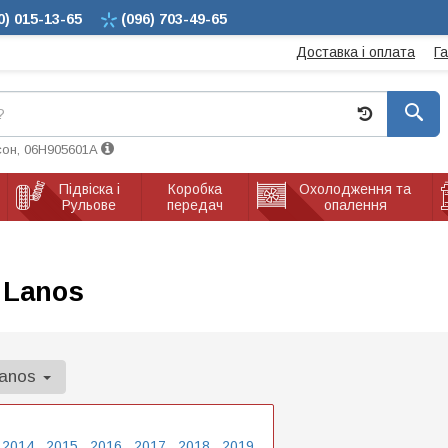
0)
015-13-65
(096)
703-49-65
Доставка і оплата
Г
сон, 06H905601A
Підвіска і
Коробка
Охолодження та
Рульове
передач
опалення
 Lanos
anos
2014
2015
2016
2017
2018
2019