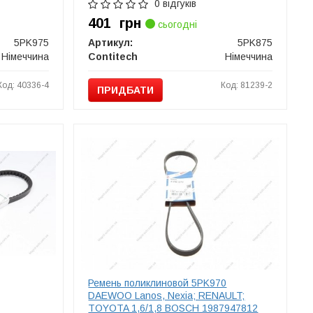
0 відгуків
401
грн
сьогодні
5PK975
Артикул:
5PK875
Німеччина
Contitech
Німеччина
Код: 40336-4
Код: 81239-2
ПРИДБАТИ
Ремень поликлиновой 5PK970
DAEWOO Lanos, Nexia; RENAULT;
TOYOTA 1,6/1,8 BOSCH 1987947812