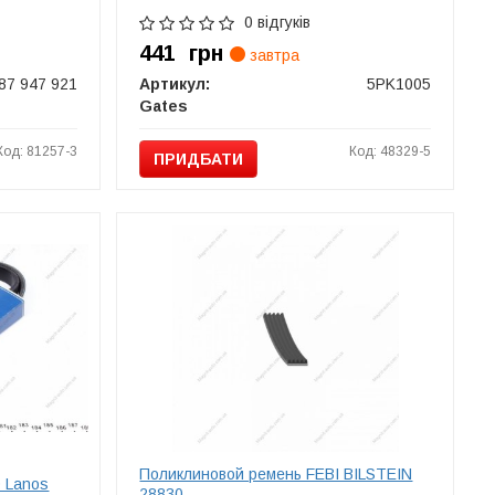
0 відгуків
441
грн
завтра
87 947 921
Артикул:
5PK1005
Gates
Код: 81257-3
Код: 48329-5
ПРИДБАТИ
Поликлиновой ремень FEBI BILSTEIN
 Lanos
28830