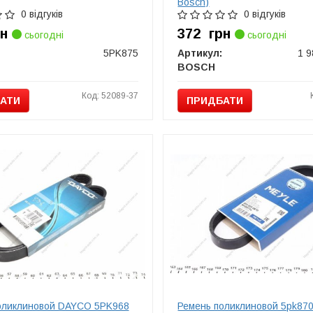
Bosch)
0 відгуків
0 відгуків
рн
372
грн
сьогодні
сьогодні
5PK875
Артикул:
1 9
BOSCH
Код: 52089-37
АТИ
ПРИДБАТИ
оликлиновой DAYCO 5PK968
Ремень поликлиновой 5pk870