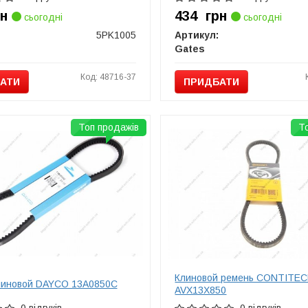
рн
434
грн
сьогодні
сьогодні
5PK1005
Артикул:
Gates
Код: 48716-37
АТИ
ПРИДБАТИ
Топ продажів
Т
Клиновой ремень CONTITE
линовой DAYCO 13A0850C
AVX13X850