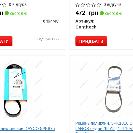
0 відгуків
0 відгуків
н
472
грн
сьогодні
сьогодні
6464MC
Артикул:
Contitech
Код: 24817-5
АТИ
ПРИДБАТИ
Ремень поликлин. 5PK1010
оликлиновой DAYCO 5PK875
LANOS седан (KLAT) 1.6 16V 