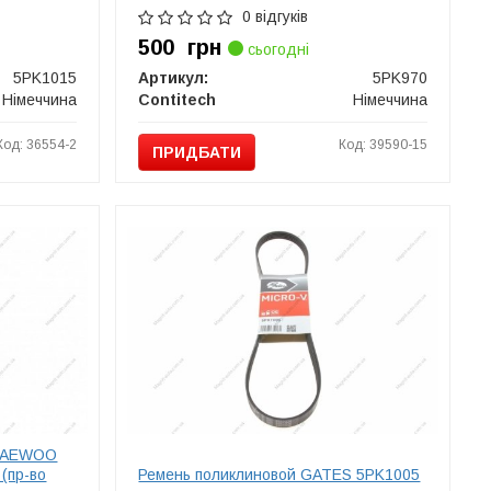
0 відгуків
500
грн
сьогодні
5PK1015
Артикул:
5PK970
Німеччина
Contitech
Німеччина
Код: 36554-2
Код: 39590-15
ПРИДБАТИ
 DAEWOO
(пр-во
Ремень поликлиновой GATES 5PK1005