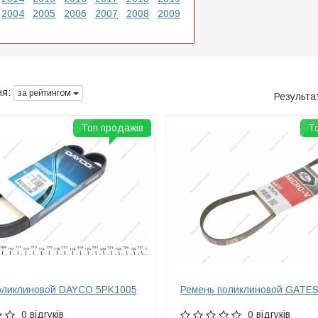
2004
2005
2006
2007
2008
2009
я:
за рейтингом
Результа
Топ продажів
Т
оликлиновой DAYCO 5PK1005
Ремень поликлиновой GATE
0 відгуків
0 відгуків