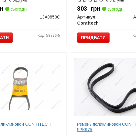
0 відгуків
0 відгуків
рн
303
грн
сьогодні
сьогодні
13A0850C
Артикул:
A
Contitech
Код: 58296-5
К
АТИ
ПРИДБАТИ
оликлиновой CONTITECH
Ремень поликлиновой CONT
5PK975