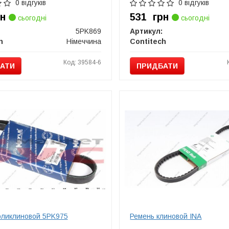
0 відгуків
0 відгуків
рн
531
грн
сьогодні
сьогодні
5PK869
Артикул:
h
Німеччина
Contitech
Код: 39584-6
АТИ
ПРИДБАТИ
оликлиновой 5PK975
Ремень клиновой INA