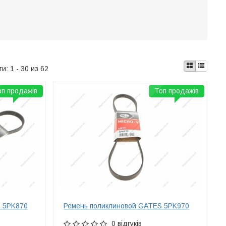
ти:
1 - 30 из 62
оп продажів
Топ продажів
S 5PK870
Ремень поликлиновой GATES 5PK970
0 відгуків