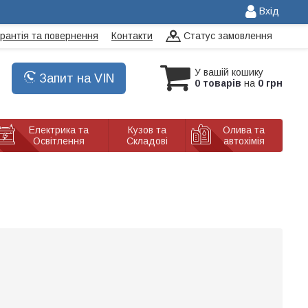
Вхід
арантія та повернення
Контакти
Статус замовлення
У вашій кошику
Запит на VIN
0 товарів
на
0 грн
Електрика та
Кузов та
Олива та
Освітлення
Складові
автохімія