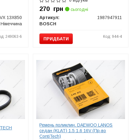
0 відгуків
270
грн
сьогодні
VX 13X850
Артикул:
1987947911
Німеччина
BOSCH
од: 249063-6
Код: 944-4
ПРИДБАТИ
Ремень поликлин. DAEWOO LANOS
ITECH
седан (KLAT) 1.5 1.6 16V (Пр-во
ContiTech)