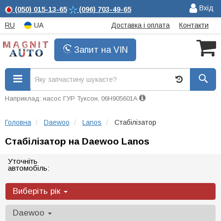
Вхід
(050)
015-13-65
(096)
703-49-65
RU
UA
Доставка і оплата
Контакти
Запит на VIN
Наприклад: насос ГУР Туксон, 06H905601A
Головна
Daewoo
Lanos
Стабілізатор
Стабілізатор на Daewoo Lanos
Уточніть
автомобіль:
Виберіть рік
Daewoo