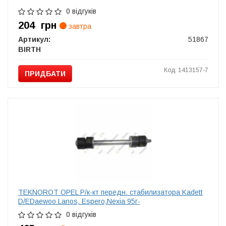
0 відгуків
204
грн
завтра
Артикул:
51867
BIRTH
Код: 1413157-7
ПРИДБАТИ
TEKNOROT OPEL Р/к-кт передн. стабилизатора Kadett
D/EDaewoo Lanos, Espero,Nexia 95г-
0 відгуків