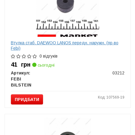
Втулка стаб. DAEWOO LANOS передн. наружн. (пр-во
Febi)
0 відгуків
41
грн
сьогодні
Артикул:
03212
FEBI
BILSTEIN
Код: 107569-19
ПРИДБАТИ