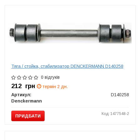
Тяга / стойка, стабилизатор DENCKERMANN D140258
0 відгуків
212
грн
термін 2 дн.
Артикул:
D140258
Denckermann
Код: 1477548-2
ПРИДБАТИ