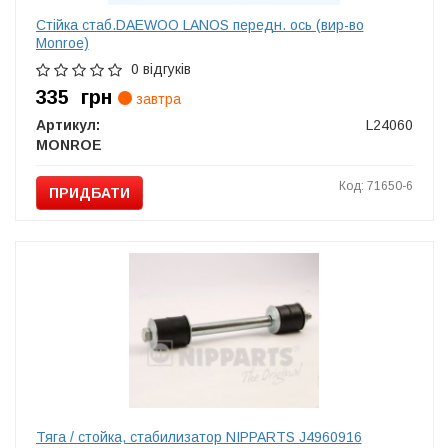
Стiйка стаб.DAEWOO LANOS передн. ось (вир-во
Monroe)
0 відгуків
335
грн
завтра
Артикул:
L24060
MONROE
Код: 71650-6
ПРИДБАТИ
Тяга / стойка, стабилизатор NIPPARTS J4960916