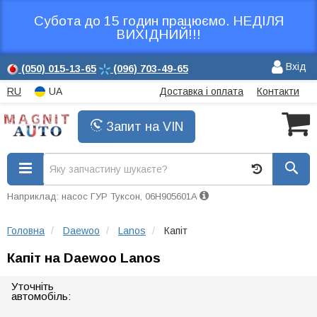
Субота до 15 годин працюємо. НЕДІЛЯ
ВИХІДНИЙ!!!
Вхід
(050)
015-13-65
(096)
703-49-65
RU
UA
Доставка і оплата
Контакти
Запит на VIN
Наприклад: насос ГУР Туксон, 06H905601A
Головна
Daewoo
Lanos
Капіт
Капіт на Daewoo Lanos
Уточніть
автомобіль: