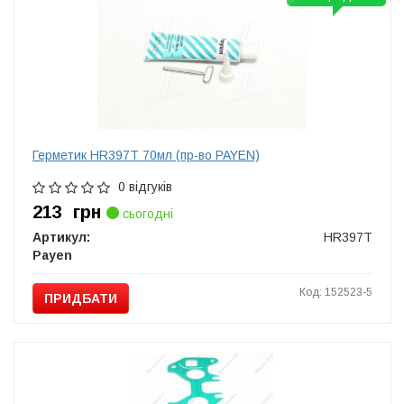
Герметик HR397T 70мл (пр-во PAYEN)
0 відгуків
213
грн
сьогодні
Артикул:
HR397T
Payen
Код: 152523-5
ПРИДБАТИ