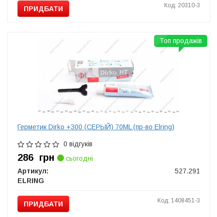
Код: 20310-3
ПРИДБАТИ
Топ продажів
Герметик Dirko +300 (СЕРЫЙ) 70ML (пр-во Elring)
0 відгуків
286
грн
сьогодні
Артикул:
527.291
ELRING
Код: 1408451-3
ПРИДБАТИ