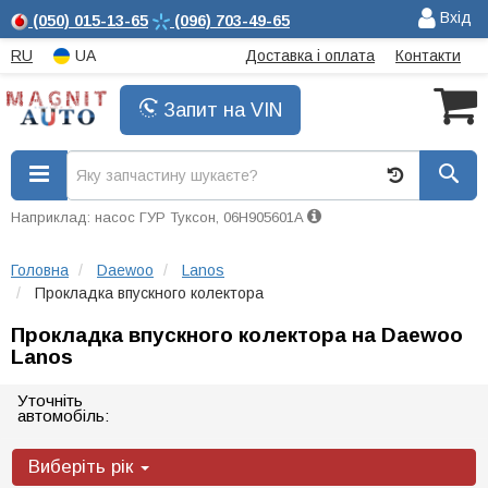
Вхід
(050)
015-13-65
(096)
703-49-65
RU
UA
Доставка і оплата
Контакти
Запит на VIN
Наприклад: насос ГУР Туксон, 06H905601A
Головна
Daewoo
Lanos
Прокладка впускного колектора
Прокладка впускного колектора на Daewoo
Lanos
Уточніть
автомобіль:
Виберіть рік