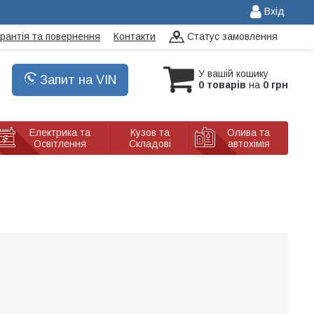
Вхід
арантія та повернення
Контакти
Статус замовлення
У вашій кошику
Запит на VIN
0 товарів
на
0 грн
Електрика та
Кузов та
Олива та
Освітлення
Складові
автохімія