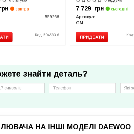
0 відгуків
0 відгуків
грн
7 729
грн
завтра
сьогодні
559266
Артикул:
GM
Код: 504583-6
Код
АТИ
ПРИДБАТИ
ожете знайти деталь?
ИЛЮВАЧА НА ІНШІ МОДЕЛІ DAEWOO