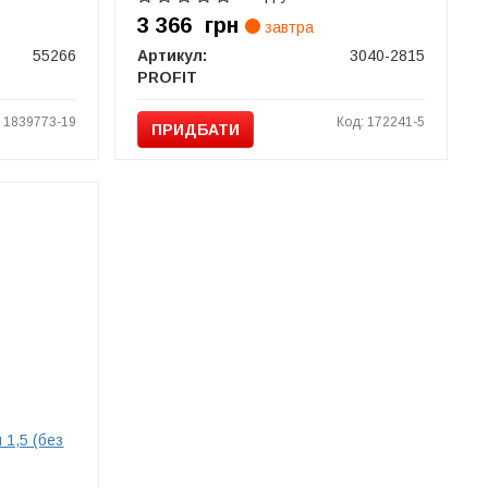
3 366
грн
завтра
55266
Артикул:
3040-2815
PROFIT
: 1839773-19
Код: 172241-5
ПРИДБАТИ
 1,5 (без