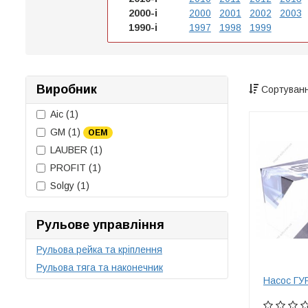
2000-і
2000
2001
2002
2003
1990-і
1997
1998
1999
Виробник
Сортуванн
Aic
(1)
GM
(1)
OEM
LAUBER
(1)
PROFIT
(1)
Solgy
(1)
Рульове управління
Рульова рейка та кріплення
Рульова тяга та наконечник
Насос ГУ