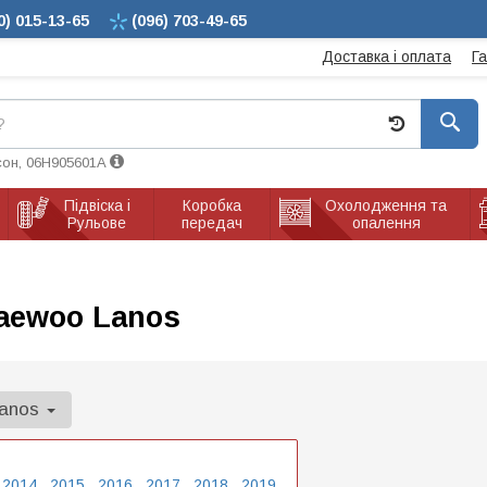
0)
015-13-65
(096)
703-49-65
Доставка і оплата
Г
сон, 06H905601A
Підвіска і
Коробка
Охолодження та
Рульове
передач
опалення
aewoo Lanos
anos
2014
2015
2016
2017
2018
2019