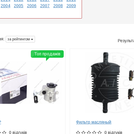
2004
2005
2006
2007
2008
2009
я:
за рейтингом
Результ
Топ продажів
Р
Фильтр масляный
0 відгуків
0 відгуків