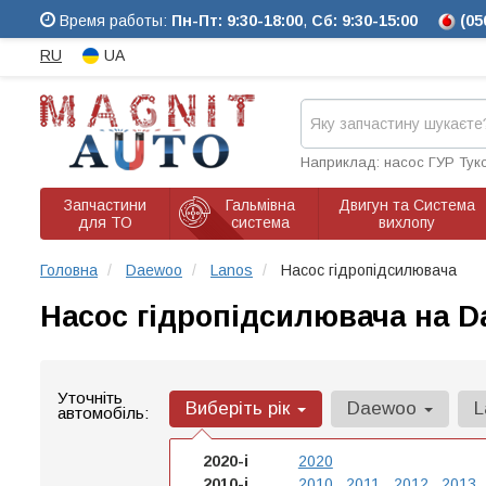
Время работы:
Пн-Пт: 9:30-18:00
,
Сб: 9:30-15:00
(05
RU
UA
Наприклад: насос ГУР Тук
Запчастини
Гальмівна
Двигун та Система
для ТО
система
вихлопу
Головна
Daewoo
Lanos
Насос гідропідсилювача
Насос гідропідсилювача на D
Уточніть
Виберіть рік
Daewoo
L
автомобіль:
2020-і
2020
2010-і
2010
2011
2012
2013