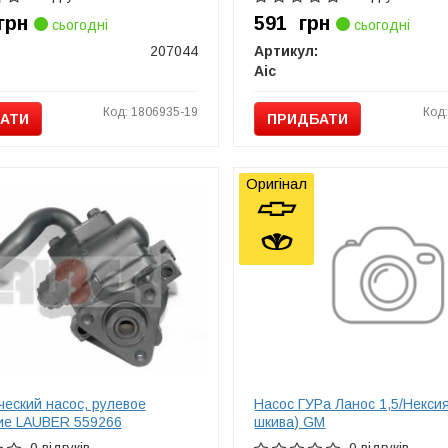
грн
591
грн
сьогодні
сьогодні
207044
Артикул:
Aic
Код: 1806935-19
Код
АТИ
ПРИДБАТИ
Оригінал
еский насос, рулевое
Насос ГУРа Ланос 1,5/Нексия
ие LAUBER 559266
шкива) GM