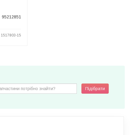
95212851
: 1517803-15
Підібрати