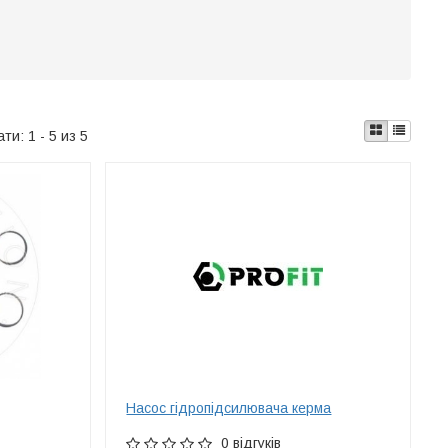
ати:
1 - 5 из 5
Насос гідропідсилювача керма
0 відгуків