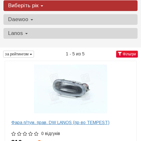
Виберіть рік
Daewoo
Lanos
1 - 5 из 5
за рейтингом
Фільтри
Фара п/тум. прав. DW LANOS (пр-во TEMPEST)
0 відгуків