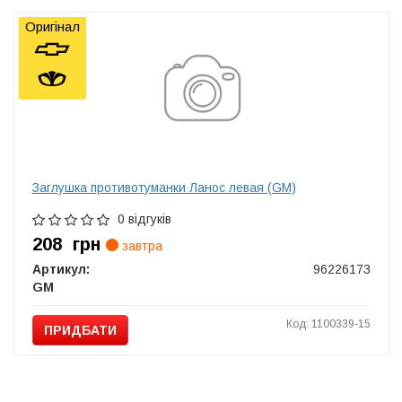
Оригінал
Заглушка противотуманки Ланос левая (GM)
0 відгуків
208
грн
завтра
Артикул:
96226173
GM
Код: 1100339-15
ПРИДБАТИ