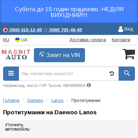
Субота до 15 годин працюємо. НЕДІЛЯ
ВИХІДНИЙ!!!
Вхід
(050)
015-13-65
(096)
703-49-65
RU
UA
Доставка і оплата
Контакти
Запит на VIN
Наприклад: насос ГУР Туксон, 06H905601A
Головна
Daewoo
Lanos
Протитуманки
Протитуманки на Daewoo Lanos
Уточніть
автомобіль: