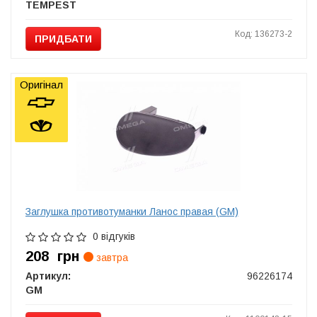
TEMPEST
Код: 136273-2
ПРИДБАТИ
Оригінал
Заглушка противотуманки Ланос правая (GM)
0 відгуків
208
грн
завтра
Артикул:
96226174
GM