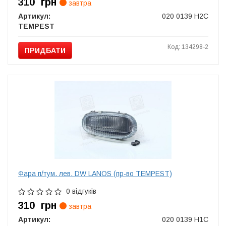
310
грн
завтра
Артикул:
020 0139 H2C
TEMPEST
Код: 134298-2
ПРИДБАТИ
Фара п/тум. лев. DW LANOS (пр-во TEMPEST)
0 відгуків
310
грн
завтра
Артикул:
020 0139 H1C