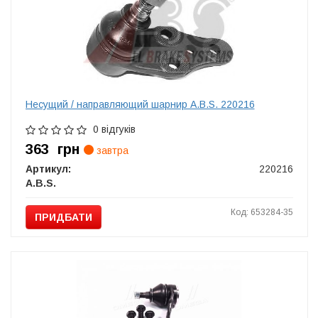
Несущий / направляющий шарнир A.B.S. 220216
0 відгуків
363
грн
завтра
Артикул:
220216
A.B.S.
Код: 653284-35
ПРИДБАТИ