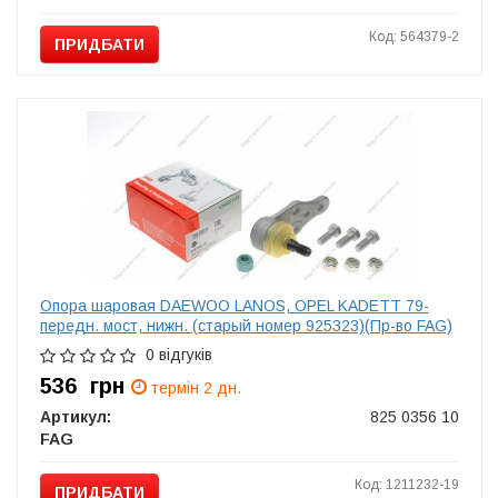
Код: 564379-2
ПРИДБАТИ
Опора шаровая DAEWOO LANOS, OPEL KADETT 79-
передн. мост, нижн. (старый номер 925323)(Пр-во FAG)
0 відгуків
536
грн
термін 2 дн.
Артикул:
825 0356 10
FAG
Код: 1211232-19
ПРИДБАТИ