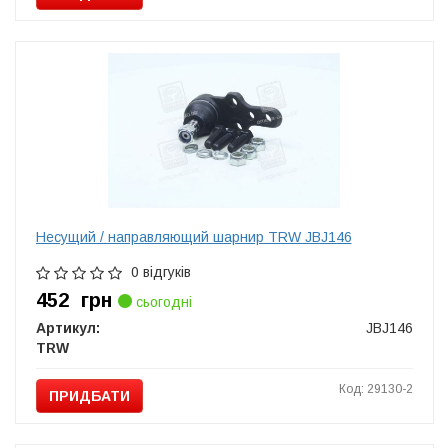
Несущий / направляющий шарнир TRW JBJ146
0 відгуків
452
грн
сьогодні
Артикул:
JBJ146
TRW
Код: 29130-2
ПРИДБАТИ