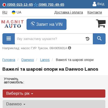
Вхід
(050)
015-13-65
(096)
703-49-65
RU
UA
Доставка і оплата
Контакти
Запит на VIN
Наприклад: насос ГУР Туксон, 06H905601A
Головна
Daewoo
Lanos
Важелі та шарові опори
Важелі та шарові опори на Daewoo Lanos
Уточніть
автомобіль:
Виберіть рік
Daewoo