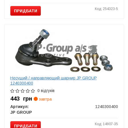
Код: 254323-5
ПРИДБАТИ
Несущий / направляющий шарнир JP GROUP
1240300400
0 відгуків
443
грн
завтра
Артикул:
1240300400
JP GROUP
Код: 14907-35
ПРИДБАТИ