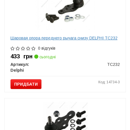
Шаровая опора переднего рычага снизу DELPHI TC232
0 відгуків
433
грн
сьогодні
Артикул:
TC232
Delphi
Код: 14734-3
ПРИДБАТИ