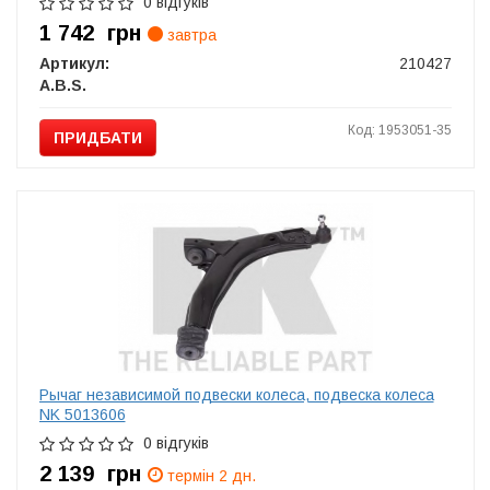
0 відгуків
1 742
грн
завтра
Артикул:
210427
A.B.S.
Код: 1953051-35
ПРИДБАТИ
Рычаг независимой подвески колеса, подвеска колеса
NK 5013606
0 відгуків
2 139
грн
термін 2 дн.