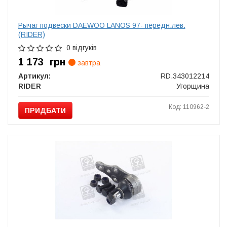
Рычаг подвески DAEWOO LANOS 97- передн.лев.
(RIDER)
0 відгуків
1 173
грн
завтра
Артикул:
RD.343012214
RIDER
Угорщина
Код: 110962-2
ПРИДБАТИ