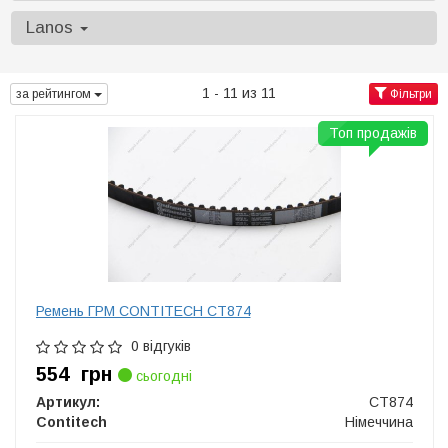
Lanos
1 - 11 из 11
за рейтингом
Фільтри
Топ продажів
Ремень ГРМ CONTITECH CT874
0 відгуків
554
грн
сьогодні
Артикул:
CT874
Contitech
Німеччина