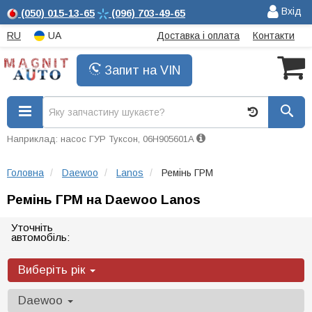
Вхід
(050)
015-13-65
(096)
703-49-65
RU
UA
Доставка і оплата
Контакти
Запит на VIN
Наприклад: насос ГУР Туксон, 06H905601A
Головна
Daewoo
Lanos
Ремінь ГРМ
Ремінь ГРМ на Daewoo Lanos
Уточніть
автомобіль:
Виберіть рік
Daewoo